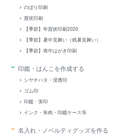
のぼり印刷
賞状印刷
【季節】年賀状印刷2020
【季節】暑中見舞い（残暑見舞い）
【季節】喪中はがき印刷
keyboard_arrow_down
印鑑・はんこを作成する
シヤチハタ・浸透印
ゴム印
印鑑・実印
インク・朱肉・印鑑ケース等
keyboard_arrow_down
名入れ・ノベルティグッズを作る