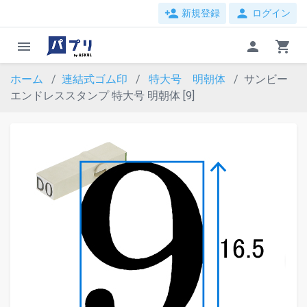
person_add
person
新規登録
ログイン
menu
person
shopping_cart
ホーム
連結式ゴム印
特大号 明朝体
サンビー
エンドレススタンプ 特大号 明朝体 [9]
evron_left
chevron_ri