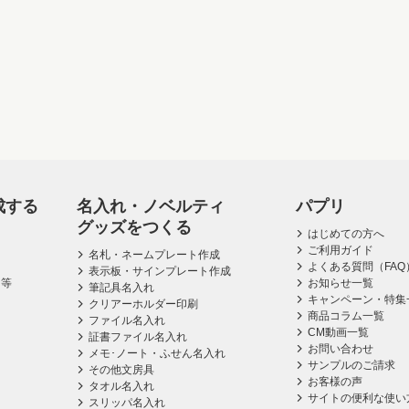
成する
名入れ・ノベルティ
パプリ
グッズをつくる
はじめての方へ
ご利用ガイド
名札・ネームプレート作成
よくある質問（FAQ
表示板・サインプレート作成
ス等
お知らせ一覧
筆記具名入れ
キャンペーン・特集
クリアーホルダー印刷
商品コラム一覧
ファイル名入れ
CM動画一覧
証書ファイル名入れ
お問い合わせ
メモ･ノート・ふせん名入れ
サンプルのご請求
その他文房具
お客様の声
タオル名入れ
サイトの便利な使い
スリッパ名入れ