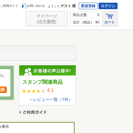
ゲスト 様
新規登録
ログイン
ご利用ガイド
お問い合わせ
ようこそ
商品点数
0
マイページ
(注文履歴)
合計（税込）
¥0
カート
スタンプ関連商品
4.1
レビュー一覧（
7
件）
を表示