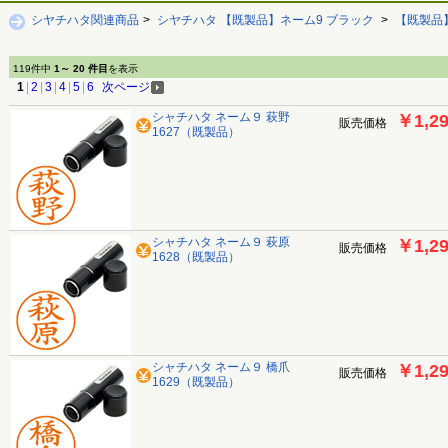
シヤチハタ関連商品
>
シヤチハタ 【既製品】ネーム9 ブラック
>
【既製品
119件中
1～ 20 件目
を表示
1
|
2
|
3
|
4
|
5
|
6
次ページ
シャチハタ ネーム９ 萩野
￥1,2
販売価格
1627（既製品）
シャチハタ ネーム９ 萩原
￥1,2
販売価格
1628（既製品）
シャチハタ ネーム９ 橋爪
￥1,2
販売価格
1629（既製品）