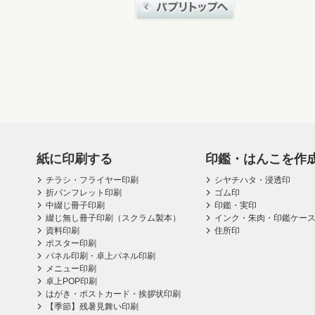
紙に印刷する
印鑑・はんこを作
チラシ・フライヤー印刷
シヤチハタ・浸透印
折パンフレット印刷
ゴム印
中綴じ冊子印刷
印鑑・実印
綴じ無し冊子印刷（スクラム製本）
インク・朱肉・印鑑ケー
資料印刷
住所印
ポスター印刷
パネル印刷・卓上パネル印刷
メニュー印刷
卓上POP印刷
はがき・ポストカード・挨拶状印刷
【季節】残暑見舞い印刷