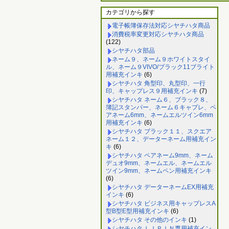
カテゴリから探す
電子帳簿保存法対応シヤチハタ商品
消費税率変更対応シヤチハタ商品
(122)
シヤチハタ部品
ネーム９、ネーム９ホワイトスタイ
ル、ネーム９VIVO/ブラック11ブライト
用補充インキ
(6)
シヤチハタ 角型印、丸型印、一行
印、キャップレス９用補充インキ
(7)
シヤチハタ ネーム６、ブラック８、
簿記スタンパー、ネーム６キャプレ、ペ
アネーム6mm、ネームエルツイン6mm
用補充インキ
(6)
シヤチハタ ブラック１１、スクエア
ネーム１２、データーネーム用補充イン
キ
(6)
シヤチハタ ペアネーム9mm、ネーム
デュオ9mm、ネームエル、ネームエル
ツイン9mm、ネームペン用補充インキ
(6)
シヤチハタ データーネームEX用補充
インキ
(6)
シヤチハタ ビジネス用キャップレスA
型B型E型用補充インキ
(6)
シヤチハタ その他のインキ
(1)
シヤチハタ ＬＩＰＩＮ専用補充イン