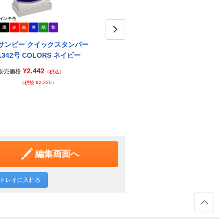
サンビー クイックスタンパー
サンビー クイックスタンパー
Next
サン
1342号 COLORS ネイビー
1342号 COLORS ブルー
134
¥2,442
¥2,442
販売価格
販売価格
販売価
（税込）
（税込）
（税抜 ¥2,220）
（税抜 ¥2,220）
編集画面へ
トレイに入れる
ページ