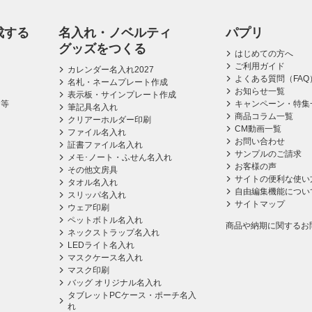
成する
名入れ・ノベルティ
パプリ
グッズをつくる
はじめての方へ
ご利用ガイド
カレンダー名入れ2027
よくある質問（FAQ
名札・ネームプレート作成
お知らせ一覧
表示板・サインプレート作成
ス等
キャンペーン・特集
筆記具名入れ
商品コラム一覧
クリアーホルダー印刷
CM動画一覧
ファイル名入れ
お問い合わせ
証書ファイル名入れ
サンプルのご請求
メモ･ノート・ふせん名入れ
お客様の声
その他文房具
サイトの便利な使い
タオル名入れ
自由編集機能につい
スリッパ名入れ
サイトマップ
ウェア印刷
ペットボトル名入れ
商品や納期に関するお
ネックストラップ名入れ
LEDライト名入れ
マスクケース名入れ
マスク印刷
バッグ オリジナル名入れ
タブレットPCケース・ポーチ名入
れ