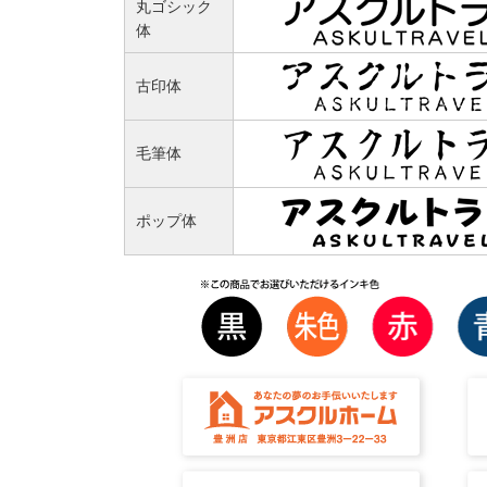
丸ゴシック
体
古印体
毛筆体
ポップ体