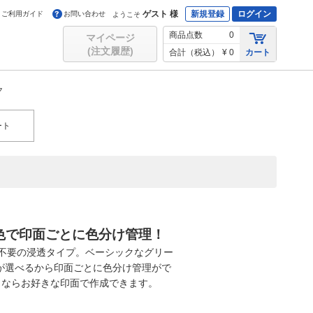
ゲスト 様
新規登録
ログイン
ご利用ガイド
お問い合わせ
ようこそ
商品点数
0
マイページ
(注文履歴)
合計（税込）
¥ 0
カート
ク
ート
色で印面ごとに色分け管理！
台不要の浸透タイプ。ベーシックなグリー
色が選べるから印面ごとに色分け管理がで
リならお好きな印面で作成できます。