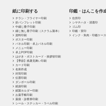
紙に印刷する
印鑑・はんこを作
チラシ・フライヤー印刷
住所印
折パンフレット印刷
シヤチハタ・浸透印
中綴じ冊子印刷
ゴム印
綴じ無し冊子印刷（スクラム製本）
印鑑・実印
資料印刷
インク・朱肉・印鑑ケー
ポスター印刷
パネル印刷・卓上パネル印刷
メニュー印刷
卓上POP印刷
はがき・ポストカード・挨拶状印刷
【季節】残暑見舞い印刷
カード印刷
名刺作成
封筒印刷
伝票印刷
ダンボール印刷
紙袋印刷
紙製ホルダー印刷
お薬手帳印刷
薬袋・診察券印刷
シール・ステッカー・ラベル印刷