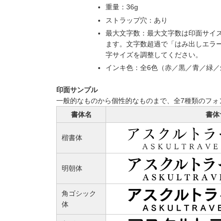
重量：36g
ストラップ穴：あり
最大文字数：最大文字数は印面サイ
ます。文字数超過で「はみ出しエラ
字サイズを調整してください。
インキ色：全6色（赤／黒／青／緑
印面サンプル
一般的なものから個性的なものまで、全7種類のフォ
書体名
書体
楷書体
明朝体
角ゴシック
体