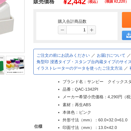
¥
2,442
販売価格
（税抜 ¥
2,220
）
（税込）
購入合計商品数
ご注文の前にお読みください
お届けについて
角型印 浸透タイプ・スタンプ台内蔵タイプのサイ
イラストレーターのデータを使ったご注文方法
ブランド名：サンビー クイックス
品番：QAC-1342PI
メーカー希望小売価格：4,290円（
素材：再生ABS
本体色：ピンク
外形寸法（mm）：60.0×32.0×61.0
仕様
印面寸法（mm）：13.0×42.0