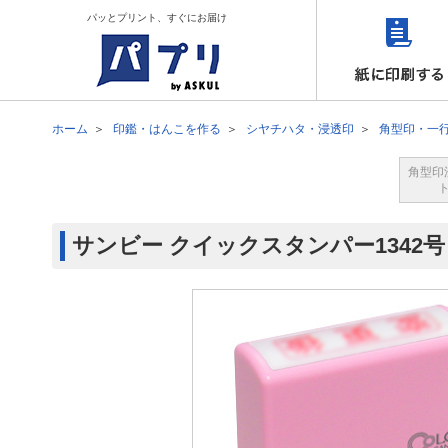
パッとプリント、すぐにお届け
ホーム
印鑑・はんこを作る
シヤチハタ・浸透印
角型印・一
角型印
サンビー クイックスタンパー1342号 