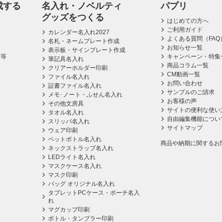
成する
名入れ・ノベルティ
パプリ
グッズをつくる
はじめての方へ
ご利用ガイド
カレンダー名入れ2027
よくある質問（FAQ
名札・ネームプレート作成
お知らせ一覧
表示板・サインプレート作成
ス等
キャンペーン・特集
筆記具名入れ
商品コラム一覧
クリアーホルダー印刷
CM動画一覧
ファイル名入れ
お問い合わせ
証書ファイル名入れ
サンプルのご請求
メモ･ノート・ふせん名入れ
お客様の声
その他文房具
サイトの便利な使い
タオル名入れ
自由編集機能につい
スリッパ名入れ
サイトマップ
ウェア印刷
ペットボトル名入れ
商品や納期に関するお
ネックストラップ名入れ
LEDライト名入れ
マスクケース名入れ
マスク印刷
バッグ オリジナル名入れ
タブレットPCケース・ポーチ名入
れ
マグカップ印刷
ボトル・タンブラー印刷