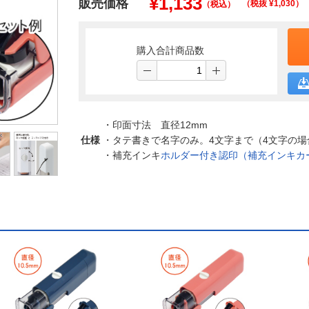
¥
1,133
販売価格
（税抜 ¥
1,030
）
（税込）
購入合計商品数
・印面寸法 直径12mm
仕様
・タテ書きで名字のみ。4文字まで（4文字の場
・補充インキ
ホルダー付き認印（補充インキカ