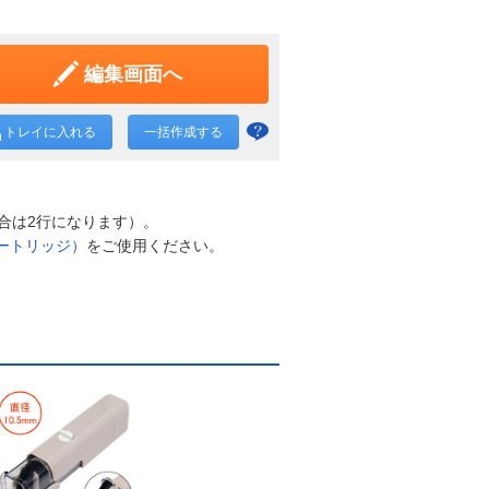
編集画面へ
トレイに入れる
一括作成する
一括
作成
と
合は2行になります）。
は？
ートリッジ）
をご使用ください。