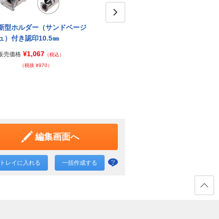
新型ホルダー（サンドベージ
新型ホルダー（グレイッシュブ
Next
新型
ュ）付き認印10.5㎜
ルー）付き認印10.5㎜
印10.
¥1,067
¥1,067
販売価格
販売価格
販売価
（税込）
（税込）
（税抜 ¥970）
（税抜 ¥970）
編集画面へ
トレイに入れる
一括作成する
一括
作成
と
ページ
の先頭
は？
へ戻る