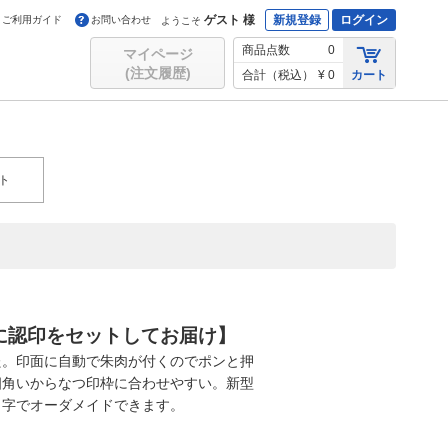
ゲスト 様
新規登録
ログイン
ご利用ガイド
お問い合わせ
ようこそ
商品点数
0
マイページ
(注文履歴)
合計（税込）
¥ 0
カート
ト
に認印をセットしてお届け】
た。印面に自動で朱肉が付くのでポンと押
四角いからなつ印枠に合わせやすい。新型
名字でオーダメイドできます。