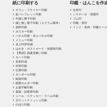
紙に印刷する
印鑑・はんこを作
チラシ・フライヤー印刷
住所印
折パンフレット印刷
シヤチハタ・浸透印
中綴じ冊子印刷
ゴム印
綴じ無し冊子印刷（スクラム製本）
印鑑・実印
資料印刷
インク・朱肉・印鑑ケー
ポスター印刷
パネル印刷・卓上パネル印刷
メニュー印刷
卓上POP印刷
はがき・ポストカード・挨拶状印刷
【季節】残暑見舞い印刷
カード印刷
名刺作成
封筒印刷
伝票印刷
ダンボール印刷
紙袋印刷
紙製ホルダー印刷
お薬手帳印刷
薬袋・診察券印刷
シール・ステッカー・ラベル印刷
ポケットティッシュ印刷
のぼり印刷