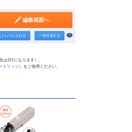
編集画面へ
トレイに入れる
一括作成する
一括
作成
と
合は2行になります）。
は？
ートリッジ）
をご使用ください。