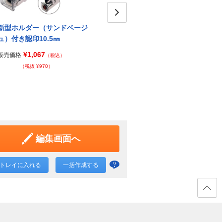
新型ホルダー（サンドベージ
新型ホルダー（グレイッシュブ
Next
新型
ュ）付き認印10.5㎜
ルー）付き認印10.5㎜
印10.
¥1,067
¥1,067
販売価格
販売価格
販売価
（税込）
（税込）
（税抜 ¥970）
（税抜 ¥970）
編集画面へ
トレイに入れる
一括作成する
一括
作成
と
ページ
の先頭
は？
へ戻る