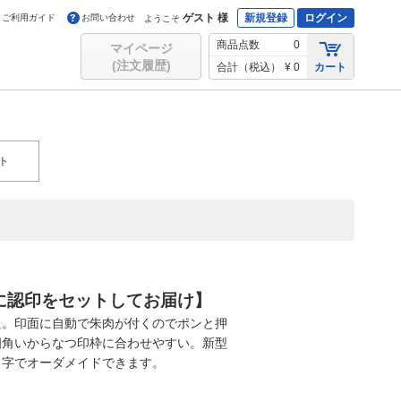
ゲスト 様
新規登録
ログイン
ご利用ガイド
お問い合わせ
ようこそ
商品点数
0
マイページ
(注文履歴)
合計（税込）
¥ 0
カート
ト
に認印をセットしてお届け】
た。印面に自動で朱肉が付くのでポンと押
四角いからなつ印枠に合わせやすい。新型
名字でオーダメイドできます。