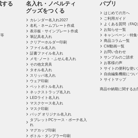
成する
名入れ・ノベルティ
パプリ
グッズをつくる
はじめての方へ
ご利用ガイド
カレンダー名入れ2027
よくある質問（FAQ
名札・ネームプレート作成
お知らせ一覧
表示板・サインプレート作成
ス等
キャンペーン・特集
筆記具名入れ
商品コラム一覧
クリアーホルダー印刷
CM動画一覧
ファイル名入れ
お問い合わせ
証書ファイル名入れ
サンプルのご請求
メモ･ノート・ふせん名入れ
お客様の声
その他文房具
サイトの便利な使い
タオル名入れ
自由編集機能につい
スリッパ名入れ
サイトマップ
ウェア印刷
ペットボトル名入れ
商品や納期に関するお
ネックストラップ名入れ
LEDライト名入れ
マスクケース名入れ
マスク印刷
バッグ オリジナル名入れ
タブレットPCケース・ポーチ名入
れ
マグカップ印刷
ボトル・タンブラー印刷