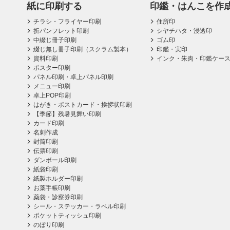
紙に印刷する
印鑑・はんこを作
チラシ・フライヤー印刷
住所印
折パンフレット印刷
シヤチハタ・浸透印
中綴じ冊子印刷
ゴム印
綴じ無し冊子印刷（スクラム製本）
印鑑・実印
資料印刷
インク・朱肉・印鑑ケー
ポスター印刷
パネル印刷・卓上パネル印刷
メニュー印刷
卓上POP印刷
はがき・ポストカード・挨拶状印刷
【季節】残暑見舞い印刷
カード印刷
名刺作成
封筒印刷
伝票印刷
ダンボール印刷
紙袋印刷
紙製ホルダー印刷
お薬手帳印刷
薬袋・診察券印刷
シール・ステッカー・ラベル印刷
ポケットティッシュ印刷
のぼり印刷