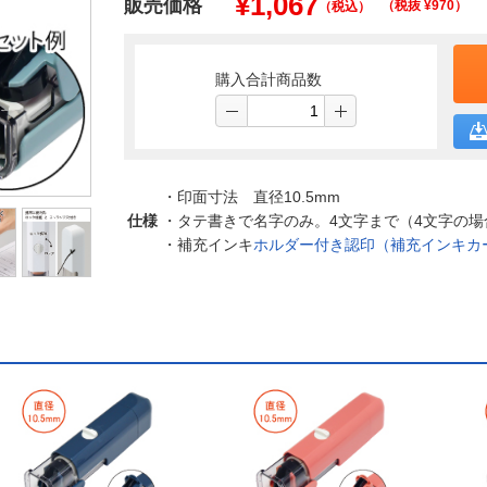
¥
1,067
販売価格
（税抜 ¥
970
）
（税込）
購入合計商品数
・印面寸法 直径10.5mm
仕様
・タテ書きで名字のみ。4文字まで（4文字の場
・補充インキ
ホルダー付き認印（補充インキカ