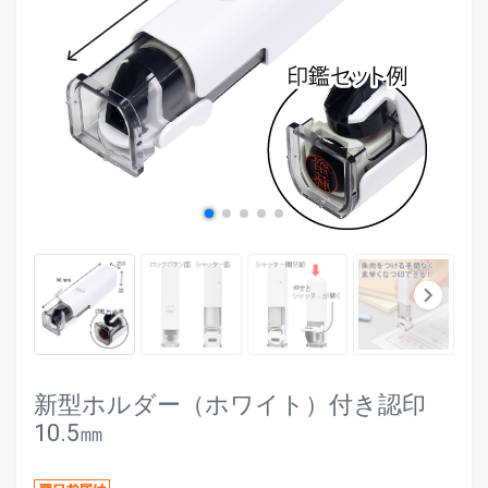
evron_left
chevr
keyboard_arrow_left
keyboard_arrow_right
新型ホルダー（ホワイト）付き認印
10.5㎜