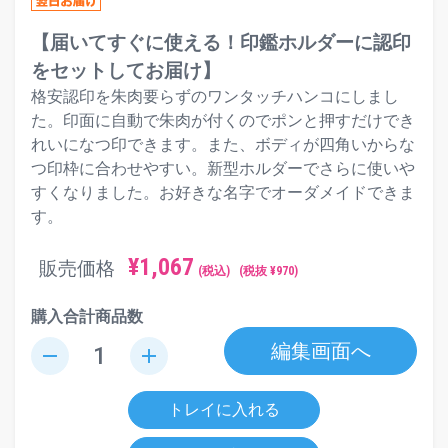
【届いてすぐに使える！印鑑ホルダーに認印
をセットしてお届け】
格安認印を朱肉要らずのワンタッチハンコにしまし
た。印面に自動で朱肉が付くのでポンと押すだけでき
れいになつ印できます。また、ボディが四角いからな
つ印枠に合わせやすい。新型ホルダーでさらに使いや
すくなりました。お好きな名字でオーダメイドできま
す。
¥
1,067
販売価格
(税込)
(税抜 ¥
970
)
購入合計商品数
編集画面へ
remove
add
トレイに入れる