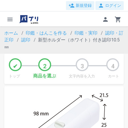
person_add
person
新規登録
ログイン
menu
person
shopping_cart
ホーム
印鑑・はんこを作る
印鑑・実印
認印・訂
正印
認印
新型ホルダー（ホワイト）付き認印10.5
㎜
商品を選ぶ
トップ
文字内容を入力
カート