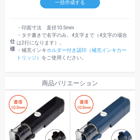
一括作成する
・印面寸法 直径10.5mm
・タテ書きで名字のみ。4文字まで（4文字の場合
仕
は2行になります）。
様
・補充インキ
ホルダー付き認印（補充インキカー
トリッジ）
をご使用ください。
商品バリエーション