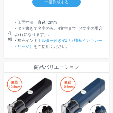
一括作成する
・印面寸法 直径12mm
・タテ書きで名字のみ。4文字まで（4文字の場合
仕
は2行になります）。
様
・補充インキ
ホルダー付き認印（補充インキカー
トリッジ）
をご使用ください。
商品バリエーション