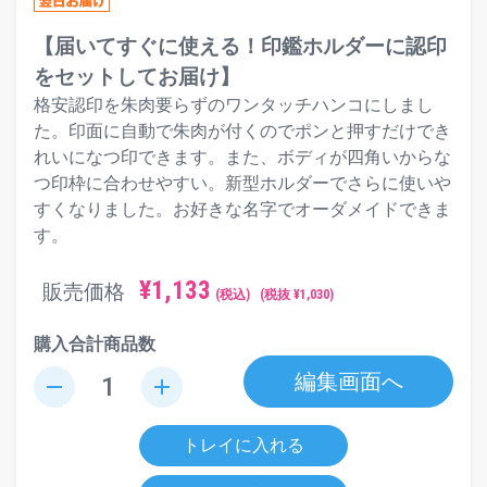
【届いてすぐに使える！印鑑ホルダーに認印
をセットしてお届け】
格安認印を朱肉要らずのワンタッチハンコにしまし
た。印面に自動で朱肉が付くのでポンと押すだけでき
れいになつ印できます。また、ボディが四角いからな
つ印枠に合わせやすい。新型ホルダーでさらに使いや
すくなりました。お好きな名字でオーダメイドできま
す。
¥
1,133
販売価格
(税込)
(税抜 ¥
1,030
)
購入合計商品数
編集画面へ
remove
add
トレイに入れる