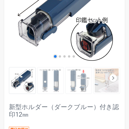
evron_left
chevr
keyboard_arrow_left
keyboard_arrow_right
新型ホルダー（ダークブルー）付き認
印12㎜