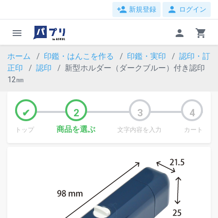
person_add
person
新規登録
ログイン
menu
person
shopping_cart
ホーム
印鑑・はんこを作る
印鑑・実印
認印・訂
正印
認印
新型ホルダー（ダークブルー）付き認印
12㎜
商品を選ぶ
トップ
文字内容を入力
カート