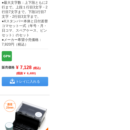
●最大文字数：上下段ともに2
行まで。上段１行目3文字・2
行目7文字まで。下段1行目7
文字・2行目3文字まで。
●Xスタンパー本体と日付差替
コマセット一式（年号・月・
日コマ、スペアケース、ピン
セット）のセット
●メーカー希望小売価格：
7,920円（税込）
¥
7,128
販売価格
(税込)
(税抜 ¥
6,480
)
トレイに入れる