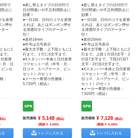
日付印で
●差し替えタイプの日付印で
●差し替えタイプの日付印で
用防止に
日付間違いや不正利用防止に
日付間違いや不正利用防止に
効果！
効果！
マを差替
●一日1回、日付のコマを差替
●一日1回、日付のコマを差替
ポン押せ
えれば、あとはポンポン押せ
えれば、あとはポンポン押せ
ーター
る浸透印タイプのデーター
る浸透印タイプのデーター
印！
印！
●直径16mm
●直径20mm
●年号は元号表示
●年号は元号表示
ともに1
●最大文字数：上下段ともに1
●最大文字数：上下段ともに2
字まで。
行まで。１行に6文字まで。
行まで。上段１行目3文字・2
日付差替
●Xスタンパー本体と日付差替
行目7文字まで。下段1行目7
・月・日
コマセット一式（年号・月・
文字・2行目3文字まで。
、ピンセ
日コマ、スペアケース、ピン
●Xスタンパー本体と日付差替
セット）のセット
コマセット一式（年号・月・
格：
●メーカー希望小売価格：
日コマ、スペアケース、ピン
5,720円（税込）
セット）のセット
●メーカー希望小売価格：
7,920円（税込）
¥
5,148
¥
7,128
販売価格
販売価格
税込)
(税込)
(税込)
)
(税抜 ¥
4,680
)
(税抜 ¥
6,480
)
れる
トレイに入れる
トレイに入れる