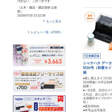
汚れない、これ一択です
（
土木・建設・建設資材
山形
県
）
2026/07/16 15:32:58
もっと見る
レビュー一覧（
478
件）
シャチハタ デー
印30号（和暦タ
柄
●差し替えタイプの
日付間違いや不正利
効果！
●一日1回、日付のコ
えれば、あとはポン
る浸透印タイプのデ
印！
●直径30mm
●年号は元号表示