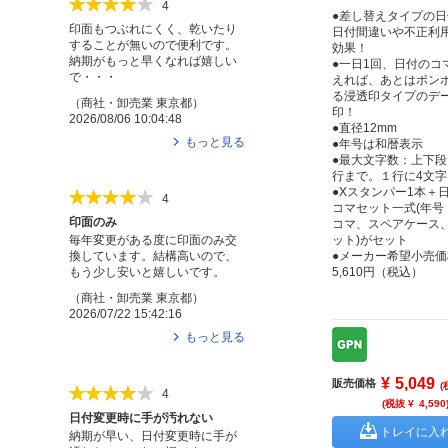
4
●差し替えタイプの
印面もつぶれにくく、乾いたり
日付間違いや不正利
することが無いので便利です。
効果！
納期がもっと早くなれば嬉しい
●一日1回、日付のコ
で・・・
えれば、あとはポン
る浸透印タイプのデ
（
商社・卸売業
東京都
）
印！
2026/08/06 10:04:48
●直径12mm
もっと見る
●年号は和暦表示
●最大文字数：上下段
行まで。１行に4文
●Xスタンパー1本＋
4
コマセット一式(年号
印面のみ
コマ、スペアケース
ット)がセット
毎年変更がある度に印面のみ交
●メーカー希望小売価
換しています。結構高いので、
5,610円（税込）
もう少し安いと嬉しいです。
（
商社・卸売業
東京都
）
2026/07/22 15:42:16
もっと見る
¥
5,049
販売価格
(
4
(税抜 ¥
4,590
日付変更時に手が汚れない
トレイに入
納期が早い、日付変更時に手が