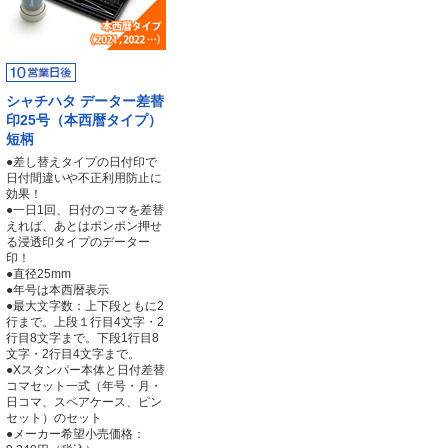
シャチハタ データー差替
印25号（本西暦タイプ）
短柄
●差し替えタイプの日付印で
日付間違いや不正利用防止に
効果！
●一日1回、日付のコマを差替
えれば、あとはポンポン押せ
る浸透印タイプのデーター
印！
●直径25mm
●年号は本西暦表示
●最大文字数：上下段ともに2
行まで。上段１行目4文字・2
行目8文字まで。下段1行目8
文字・2行目4文字まで。
●Xスタンパー本体と日付差替
コマセット一式（年号・月・
日コマ、スペアケース、ピン
セット）のセット
●メーカー希望小売価格：