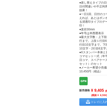
●差し替えタイプの
日付間違いや不正利
効果！
●一日1回、日付のコ
えれば、あとはポン
る浸透印タイプのデ
印！
●直径30mm
●年号は本西暦表示
●最大文字数：上下段
行まで。上段１行目6
行目10文字まで。下
10文字・2行目6文
●Xスタンパー本体と
コマセット一式（年
日コマ、スペアケー
セット）のセット
●メーカー希望小売価
10,450円（税込）
¥
9,405
販売価格
(
(税抜 ¥
8,550
トレイに入