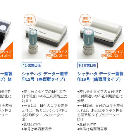
ター差替
シャチハタ データー差替
シャチハタ データー差替
イプ）短
印12号（略西暦タイプ）
印16号（略西暦タイプ）
日付印で
●差し替えタイプの日付印で
●差し替えタイプの日付印で
用防止に
日付間違いや不正利用防止に
日付間違いや不正利用防止に
効果！
効果！
マを差替
●一日1回、日付のコマを差替
●一日1回、日付のコマを差替
ポン押せ
えれば、あとはポンポン押せ
えれば、あとはポンポン押せ
ーター
る浸透印タイプのデーター
る浸透印タイプのデーター
印！
印！
●直径12mm
●直径16mm
●年号は略西暦表示
●年号は略西暦表示