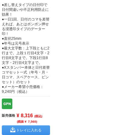
●差し替えタイプの日付印で
日付間違いや不正利用防止に
効果！
●一日1回、日付のコマを差替
えれば、あとはポンポン押せ
る浸透印タイプのデーター
印！
●直径25mm
●年号は元号表示
●最大文字数：上下段ともに2
行まで。上段１行目4文字・2
行目8文字まで。下段1行目8
文字・2行目4文字まで。
●Xスタンパー本体と日付差替
コマセット一式（年号・月・
日コマ、スペアケース、ピン
セット）のセット
●メーカー希望小売価格：
9,240円（税込）
¥
8,316
販売価格
(税込)
(税抜 ¥
7,560
)
トレイに入れる