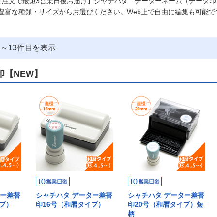
ご注文で最短3営業日後お届け】シヤチハタ データーネーム（データ
豊富な種類・サイズからお選びください。Web上で自由に編集も可能で
目～
13
件目を表示
印【NEW】
ター差替
シャチハタ データー差替
シャチハタ データー差替
イプ）
印16号（和暦タイプ）
印20号（和暦タイプ）短
柄