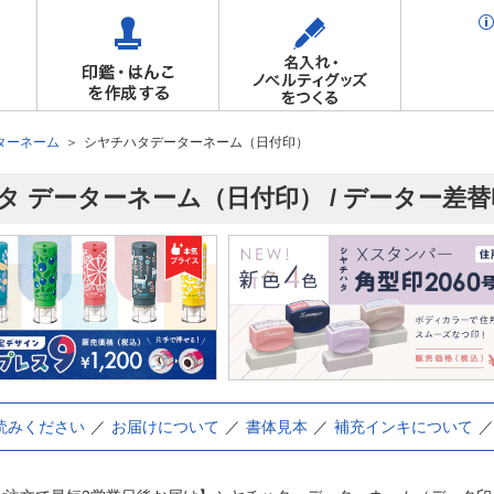
ターネーム
シヤチハタデーターネーム（日付印）
タ データーネーム（日付印） / データー差替
読みください
お届けについて
書体見本
補充インキについて