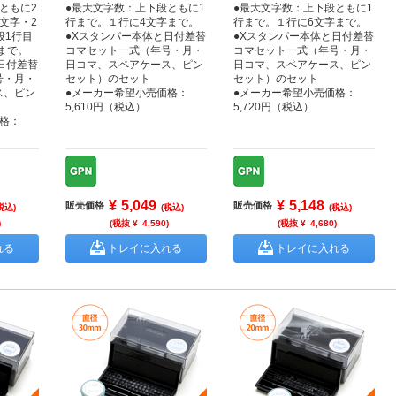
ともに2
●最大文字数：上下段ともに1
●最大文字数：上下段ともに1
文字・2
行まで。１行に4文字まで。
行まで。１行に6文字まで。
段1行目
●Xスタンパー本体と日付差替
●Xスタンパー本体と日付差替
字まで。
コマセット一式（年号・月・
コマセット一式（年号・月・
日付差替
日コマ、スペアケース、ピン
日コマ、スペアケース、ピン
号・月・
セット）のセット
セット）のセット
ス、ピン
●メーカー希望小売価格：
●メーカー希望小売価格：
5,610円（税込）
5,720円（税込）
格：
¥
5,049
¥
5,148
販売価格
販売価格
税込)
(税込)
(税込)
)
(税抜 ¥
4,590
)
(税抜 ¥
4,680
)
れる
トレイに入れる
トレイに入れる