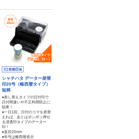
シャチハタ データー差替
印20号（略西暦タイプ）
短柄
●差し替えタイプの日付印で
日付間違いや不正利用防止に
効果！
●一日1回、日付のコマを差替
えれば、あとはポンポン押せ
る浸透印タイプのデーター
印！
●直径20mm
●年号は略西暦表示