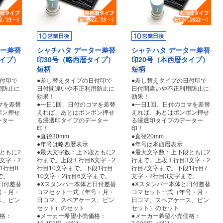
ター差替
シャチハタ データー差替
シャチハタ データー差替
タイプ）
印30号（略西暦タイプ）
印20号（本西暦タイプ）
短柄
短柄
日付印で
●差し替えタイプの日付印で
●差し替えタイプの日付印で
用防止に
日付間違いや不正利用防止に
日付間違いや不正利用防止に
効果！
効果！
マを差替
●一日1回、日付のコマを差替
●一日1回、日付のコマを差替
ポン押せ
えれば、あとはポンポン押せ
えれば、あとはポンポン押せ
ーター
る浸透印タイプのデーター
る浸透印タイプのデーター
印！
印！
●直径30mm
●直径20mm
●年号は略西暦表示
●年号は本西暦表示
ともに2
●最大文字数：上下段ともに2
●最大文字数：上下段ともに2
文字・2
行まで。上段１行目6文字・2
行まで。上段１行目3文字・2
1行目8
行目10文字まで。下段1行目
行目7文字まで。下段1行目7
で。
10文字・2行目6文字まで。
文字・2行目3文字まで。
日付差替
●Xスタンパー本体と日付差替
●Xスタンパー本体と日付差替
号・月・
コマセット一式（年号・月・
コマセット一式（年号・月・
ス、ピン
日コマ、スペアケース、ピン
日コマ、スペアケース、ピン
セット）のセット
セット）のセット
格：
●メーカー希望小売価格：
●メーカー希望小売価格：