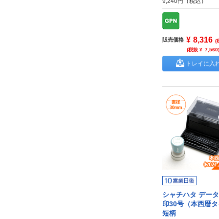
9,240円（税込）
¥
8,316
販売価格
(
(税抜 ¥
7,560
トレイに入
シャチハタ デー
印30号（本西暦
短柄