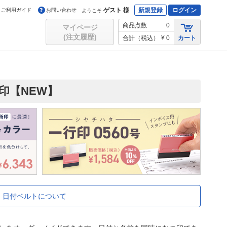
ゲスト 様
新規登録
ログイン
ご利用ガイド
お問い合わせ
ようこそ
商品点数
0
マイページ
(注文履歴)
合計（税込）
¥ 0
カート
印【NEW】
日付ベルトについて