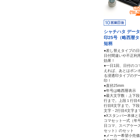
シャチハタ デー
印25号（略西暦
短柄
●差し替えタイプの
日付間違いや不正利
効果！
●一日1回、日付のコ
えれば、あとはポン
る浸透印タイプのデ
印！
●直径25mm
●年号は略西暦表示
●最大文字数：上下段
行まで。上段１行目4
行目8文字まで。下段
文字・2行目4文字ま
●Xスタンパー本体と
コマセット一式（年
日コマ、スペアケー
セット）のセット
●メーカー希望小売価