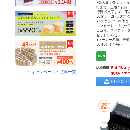
●最大文字数：上下段
行まで。上段１行目6
行目10文字まで。下
10文字・2行目6文
●Xスタンパー本体と
コマセット一式（年
日コマ、スペアケー
セット）のセット
●メーカー希望小売価
10,450円（税込）
¥
9,405
販売価格
(
キャンペーン・特集一覧
(税抜 ¥
8,550
トレイに入