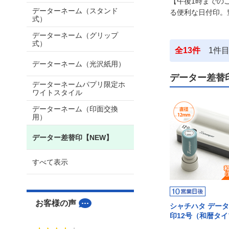
【午後1時までの
データーネーム（スタンド
る便利な日付印。
式）
データーネーム（グリップ
式）
全
13
件
1
件
データーネーム（光沢紙用）
データー差替
データーネームパプリ限定ホ
ワイトスタイル
データーネーム（印面交換
用）
データー差替印【NEW】
すべて表示
お客様の声
シャチハタ デー
印12号（和暦タ