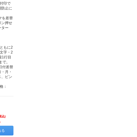
日付印で
用防止に
マを差替
ポン押せ
ーター
ともに2
文字・2
段1行目
字まで。
日付差替
号・月・
ス、ピン
格：
税込)
)
れる