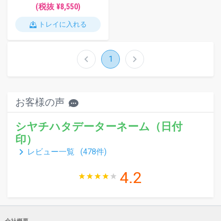
(税抜 ¥8,550)
トレイに入れる
chevron_left
chevron_right
1
お客様の声
シヤチハタデーターネーム（日付
印）
keyboard_arrow_right
レビュー一覧 (
478
件)
4.2