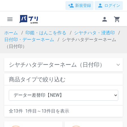
person_add
person
新規登録
ログイン
menu
person
shopping_cart
ホーム
印鑑・はんこを作る
シヤチハタ・浸透印
日付印・データーネーム
シヤチハタデーターネーム
（日付印）
シヤチハタデーターネーム（日付印）
商品タイプで絞り込む
全
13
件
1
件目～
13
件目を表示