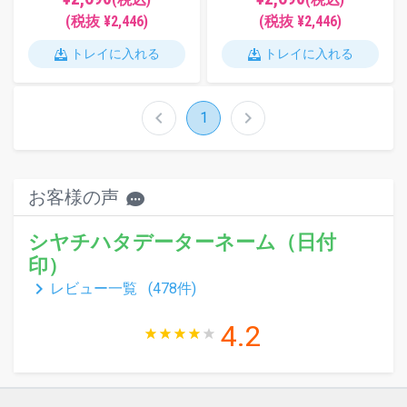
(税抜 ¥2,446)
(税抜 ¥2,446)
トレイに入れる
トレイに入れる
chevron_left
chevron_right
1
お客様の声
シヤチハタデーターネーム（日付
印）
keyboard_arrow_right
レビュー一覧 (
478
件)
4.2