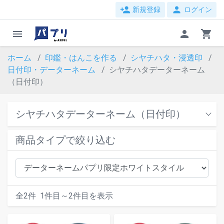
person_add
person
新規登録
ログイン
menu
person
shopping_cart
ホーム
印鑑・はんこを作る
シヤチハタ・浸透印
日付印・データーネーム
シヤチハタデーターネーム
（日付印）
シヤチハタデーターネーム（日付印）
商品タイプで絞り込む
全
2
件
1
件目～
2
件目を表示