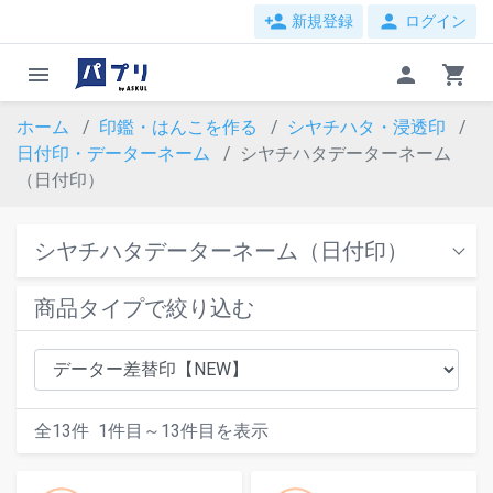
person_add
person
新規登録
ログイン
menu
person
shopping_cart
ホーム
印鑑・はんこを作る
シヤチハタ・浸透印
日付印・データーネーム
シヤチハタデーターネーム
（日付印）
シヤチハタデーターネーム（日付印）
商品タイプで絞り込む
全
13
件
1
件目～
13
件目を表示