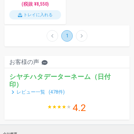
(税抜 ¥8,550)
トレイに入れる
chevron_left
chevron_right
1
お客様の声
シヤチハタデーターネーム（日付
印）
keyboard_arrow_right
レビュー一覧 (
478
件)
4.2