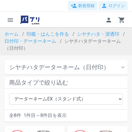
person_add
person
新規登録
ログイン
menu
person
shopping_cart
ホーム
印鑑・はんこを作る
シヤチハタ・浸透印
日付印・データーネーム
シヤチハタデーターネーム
（日付印）
シヤチハタデーターネーム（日付印）
商品タイプで絞り込む
全
8
件
1
件目～
8
件目を表示