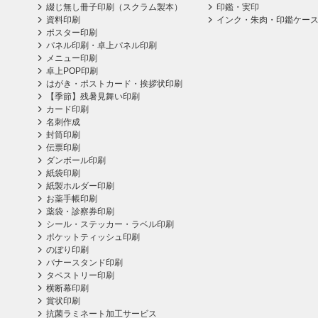
綴じ無し冊子印刷（スクラム製本）
印鑑・実印
資料印刷
インク・朱肉・印鑑ケー
ポスター印刷
パネル印刷・卓上パネル印刷
メニュー印刷
卓上POP印刷
はがき・ポストカード・挨拶状印刷
【季節】残暑見舞い印刷
カード印刷
名刺作成
封筒印刷
伝票印刷
ダンボール印刷
紙袋印刷
紙製ホルダー印刷
お薬手帳印刷
薬袋・診察券印刷
シール・ステッカー・ラベル印刷
ポケットティッシュ印刷
のぼり印刷
バナースタンド印刷
タペストリー印刷
横断幕印刷
賞状印刷
抗菌ラミネート加工サービス