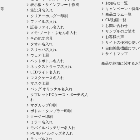
お知らせ一覧
表示板・サインプレート作成
ス等
キャンペーン・特集
筆記具名入れ
商品コラム一覧
クリアーホルダー印刷
CM動画一覧
ファイル名入れ
お問い合わせ
証書ファイル名入れ
サンプルのご請求
メモ･ノート・ふせん名入れ
お客様の声
その他文房具
サイトの便利な使い
タオル名入れ
自由編集機能につい
スリッパ名入れ
サイトマップ
ウェア印刷
ペットボトル名入れ
商品や納期に関するお
ネックストラップ名入れ
LEDライト名入れ
マスクケース名入れ
マスク印刷
バッグ オリジナル名入れ
タブレットPCケース・ポーチ名入
れ
マグカップ印刷
ボトル・タンブラー印刷
クージー印刷
ミラー名入れ
モバイルバッテリー名入れ
PCモバイルグッズ名入れ
ラップ名入れ