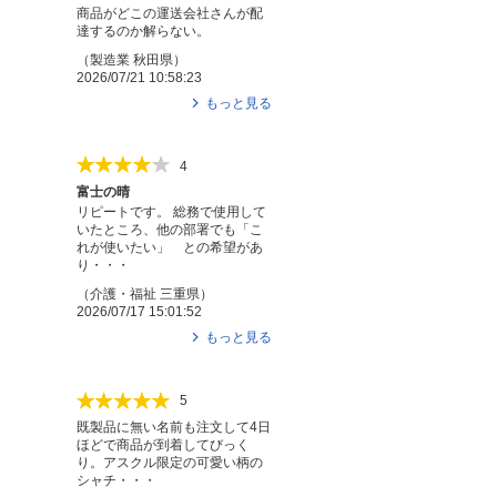
商品がどこの運送会社さんが配
達するのか解らない。
（
製造業
秋田県
）
2026/07/21 10:58:23
もっと見る
4
富士の晴
リピートです。 総務で使用して
いたところ、他の部署でも「こ
れが使いたい」 との希望があ
り・・・
（
介護・福祉
三重県
）
2026/07/17 15:01:52
もっと見る
5
既製品に無い名前も注文して4日
ほどで商品が到着してびっく
り。アスクル限定の可愛い柄の
シャチ・・・