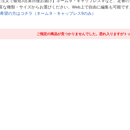
ご注文で最短3営業日後お届け】ネーム９・キャップレス９など、定番
富な種類・サイズからお選びください。Web上で自由に編集も可能です
ご希望の方はコチラ（ネーム９・キャップレス9のみ）
ご指定の商品が見つかりませんでした。恐れ入りますがト