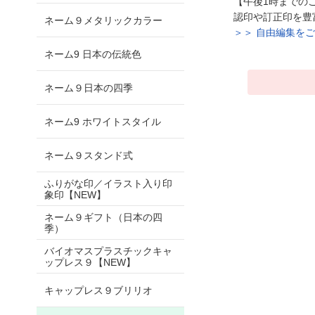
【午後1時までの
認印や訂正印を豊
ネーム９メタリックカラー
＞＞ 自由編集を
ネーム9 日本の伝統色
ネーム９日本の四季
ネーム9 ホワイトスタイル
ネーム９スタンド式
ふりがな印／イラスト入り印
象印【NEW】
ネーム９ギフト（日本の四
季）
バイオマスプラスチックキャ
ップレス９【NEW】
キャップレス９ブリリオ