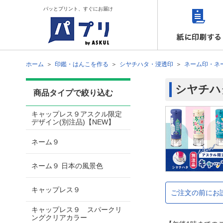
パッとプリント、すぐにお届け
ホーム
印鑑・はんこを作る
シヤチハタ・浸透印
ネーム印・ネ
シヤチハ
商品タイプで絞り込む
キャップレス９アスクル限定
デザイン(別注品)【NEW】
ネーム９
ネーム９ 日本の風景色
キャップレス９
ご注文の前にお
キャップレス９ スパークリ
ングクリアカラー