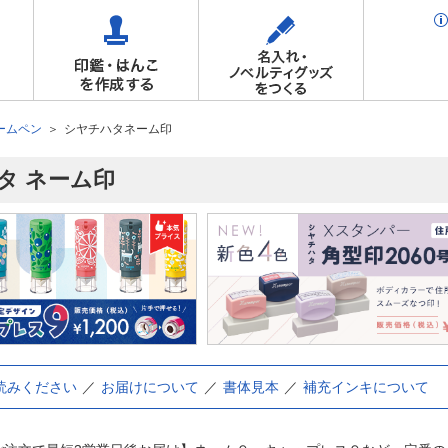
ームペン
シヤチハタネーム印
タ ネーム印
読みください
お届けについて
書体見本
補充インキについて