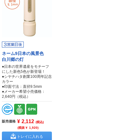
ネーム9日本の風景色
白川郷の灯
●日本の世界遺産をモチーフ
にした新色5色が新登場！
●シヤチハタ創業100周年記念
カラー
●印面寸法：直径9.5mm
●メーカー希望小売価格：
2,640円（税込）
¥
2,112
販売価格
(税込)
(税抜 ¥
1,920
)
トレイに入れる