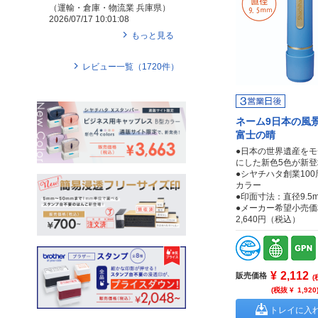
（
運輸・倉庫・物流業
兵庫県
）
2026/07/17 10:01:08
もっと見る
レビュー一覧（
1720
件）
ネーム9日本の
富士の晴
●日本の世界遺産を
にした新色5色が新登
●シヤチハタ創業10
カラー
●印面寸法：直径9.5
●メーカー希望小売価
2,640円（税込）
¥
2,112
販売価格
(
(税抜 ¥
1,920
トレイに入