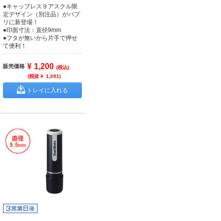
●キャップレス９アスクル限
定デザイン（別注品）がパプ
リに新登場！
●印面寸法：直径9mm
●フタが無いから片手で押せ
て便利！
¥
1,200
販売価格
(税込)
(税抜 ¥
1,091
)
トレイに入れる