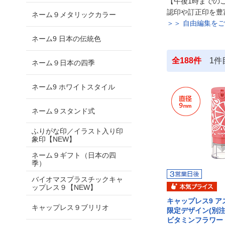
【午後1時までの
認印や訂正印を豊
ネーム９メタリックカラー
＞＞ 自由編集を
ネーム9 日本の伝統色
全
188
件
1
件
ネーム９日本の四季
ネーム9 ホワイトスタイル
ネーム９スタンド式
ふりがな印／イラスト入り印
象印【NEW】
ネーム９ギフト（日本の四
季）
バイオマスプラスチックキャ
ップレス９【NEW】
キャップレス9 ア
キャップレス９ブリリオ
限定デザイン(別
ビタミンフラワー