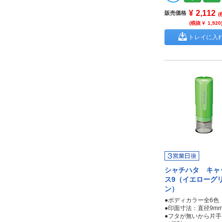
¥
2,112
販売価格
(
(税抜 ¥
1,920
トレイに入
シャチハタ キャ
ス9（イエローグ
ン）
●ボディカラー全6色
●印面寸法：直径9m
●フタが無いから片