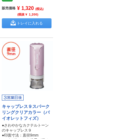
¥
1,320
販売価格
(税込)
(税抜 ¥
1,200
)
トレイに入れる
キャップレス９スパーク
リングクリアカラー（バ
イオレットフィズ）
●さわやかなカクテルトーン
のキャップレス９
●印面寸法：直径9mm