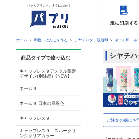
パッとプリント、すぐにお届け
ホーム
印鑑・はんこを作る
シヤチハタ・浸透印
ネーム印・ネ
シヤチハ
商品タイプで絞り込む
キャップレス９アスクル限定
デザイン(別注品)【NEW】
ネーム９
ネーム９ 日本の風景色
キャップレス９
ご注文の前にお
キャップレス９ スパークリ
ングクリアカラー