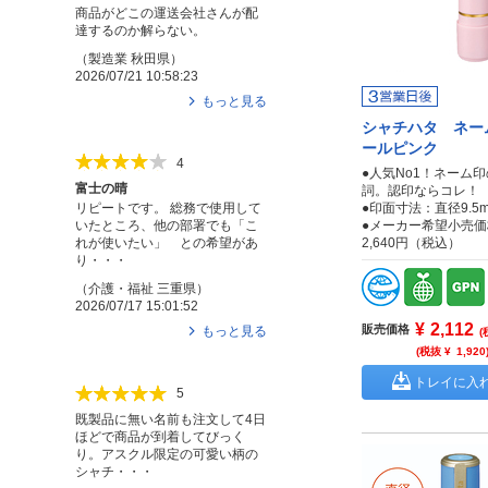
商品がどこの運送会社さんが配
達するのか解らない。
（
製造業
秋田県
）
2026/07/21 10:58:23
もっと見る
シャチハタ ネー
ールピンク
4
●人気No1！ネーム
富士の晴
詞。認印ならコレ！
●印面寸法：直径9.5
リピートです。 総務で使用して
●メーカー希望小売価
いたところ、他の部署でも「こ
2,640円（税込）
れが使いたい」 との希望があ
り・・・
（
介護・福祉
三重県
）
2026/07/17 15:01:52
¥
2,112
販売価格
もっと見る
(
(税抜 ¥
1,920
トレイに入
5
既製品に無い名前も注文して4日
ほどで商品が到着してびっく
り。アスクル限定の可愛い柄の
シャチ・・・