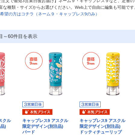
ご注文で最短3営業日後お届け】ネーム９・キャップレス９など、定番
富な種類・サイズからお選びください。Web上で自由に編集も可能です
ご希望の方はコチラ（ネーム９・キャップレス9のみ）
目～
60
件目を表示
スクル
キャップレス9 アスクル
キャップレス9 アスクル
注品)
限定デザイン(別注品)
限定デザイン(別注品)
バード
ドッティチューリップ