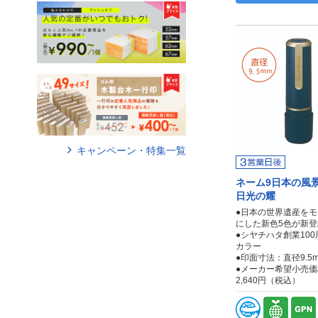
キャンペーン・特集一覧
ネーム9日本の
日光の耀
●日本の世界遺産を
にした新色5色が新登
●シヤチハタ創業10
カラー
●印面寸法：直径9.5
●メーカー希望小売価
2,640円（税込）