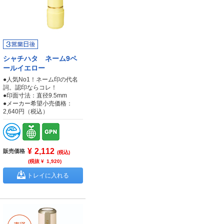
シャチハタ ネーム9ペ
ールイエロー
●人気No1！ネーム印の代名
詞。認印ならコレ！
●印面寸法：直径9.5mm
●メーカー希望小売価格：
2,640円（税込）
¥
2,112
販売価格
(税込)
(税抜 ¥
1,920
)
トレイに入れる