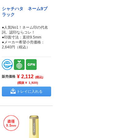
シャチハタ ネーム9ブ
ラック
●人気No1！ネーム印の代名
詞。認印ならコレ！
●印面寸法：直径9.5mm
●メーカー希望小売価格：
2,640円（税込）
¥
2,112
販売価格
(税込)
(税抜 ¥
1,920
)
トレイに入れる