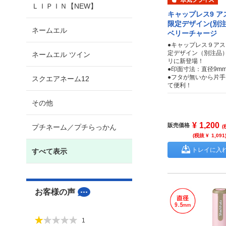
ＬＩＰＩＮ【NEW】
キャップレス9 ア
限定デザイン(別
ネームエル
ベリーチャージ
●キャップレス９ア
定デザイン（別注品
ネームエル ツイン
リに新登場！
●印面寸法：直径9m
●フタが無いから片
スクエアネーム12
て便利！
その他
¥
1,200
販売価格
プチネーム／プチらっかん
(
(税抜 ¥
1,091
トレイに入
すべて表示
お客様の声
1