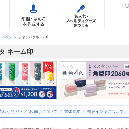
ームペン
シヤチハタネーム印
タ ネーム印
読みください
お届けについて
書体見本
補充インキについて