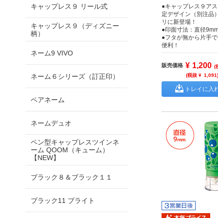
キャップレス９ リール式
●キャップレス９ア
定デザイン（別注品
リに新登場！
キャップレス９（ディズニー
●印面寸法：直径9m
柄）
●フタが無から片手
便利！
ネーム9 VIVO
¥
1,200
販売価格
(
ネーム６シリーズ（訂正印）
(税抜 ¥
1,091
トレイに入
ペアネーム
ネームデュオ
ペン型キャップレスツインネ
ーム QOOM（キューム）
【NEW】
ブラック８＆ブラック１１
ブラック11 ブライト