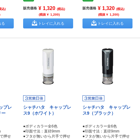
¥
1,320
¥
1,320
販売価格
販売価格
税込)
(税込)
(税込)
)
(税抜 ¥
1,200
)
(税抜 ¥
1,200
)
れる
トレイに入れる
トレイに入れる
ップレ
シャチハタ キャップレ
シャチハタ キャップレ
リー
ス9（ホワイト）
ス9（ブラック）
●ボディカラー全6色
●ボディカラー全6色
m
●印面寸法：直径9mm
●印面寸法：直径9mm
手で押せ
●フタが無いから片手で押せ
●フタが無いから片手で押せ