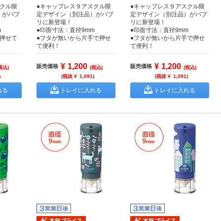
スクル限
●キャップレス９アスクル限
●キャップレス９アスクル限
）がパプ
定デザイン（別注品）がパプ
定デザイン（別注品）がパプ
リに新登場！
リに新登場！
m
●印面寸法：直径9mm
●印面寸法：直径9mm
で押せて
●フタが無いから片手で押せ
●フタが無いから片手で押せ
て便利！
て便利！
¥
1,200
¥
1,200
販売価格
販売価格
税込)
(税込)
(税込)
)
(税抜 ¥
1,091
)
(税抜 ¥
1,091
)
れる
トレイに入れる
トレイに入れる