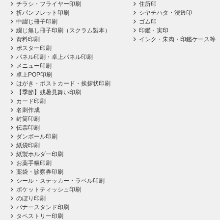
チラシ・フライヤー印刷
住所印
折パンフレット印刷
シヤチハタ・浸透印
中綴じ冊子印刷
ゴム印
綴じ無し冊子印刷（スクラム製本）
印鑑・実印
資料印刷
インク・朱肉・印鑑ケース等
ポスター印刷
パネル印刷・卓上パネル印刷
メニュー印刷
卓上POP印刷
はがき・ポストカード・挨拶状印刷
【季節】残暑見舞い印刷
カード印刷
名刺作成
封筒印刷
伝票印刷
ダンボール印刷
紙袋印刷
紙製ホルダー印刷
お薬手帳印刷
薬袋・診察券印刷
シール・ステッカー・ラベル印刷
ポケットティッシュ印刷
のぼり印刷
バナースタンド印刷
タペストリー印刷