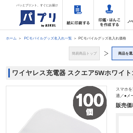
パッとプリント、すぐにお届け
ホーム
PCモバイルグッズ名入れ一覧
PCモバイルグッズ名入れ価格
簡易商品トップ
商品を選
ワイヤレス充電器 スクエア5Wホワイト1
スマホを
適／●メ
販売価