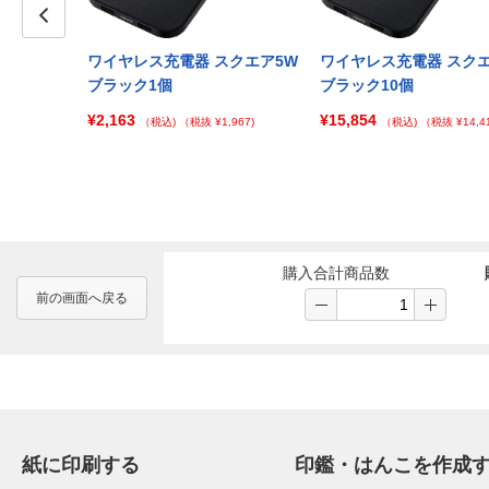
Prev
スクエア5W
ワイヤレス充電器 スクエア5W
ワイヤレス充電器 スクエ
ブラック1個
ブラック10個
¥2,163
¥15,854
 ¥106,987)
（税込)
（税抜 ¥1,967)
（税込)
（税抜 ¥14,41
購入合計商品数
前の画面へ戻る
紙に印刷する
印鑑・はんこを作成