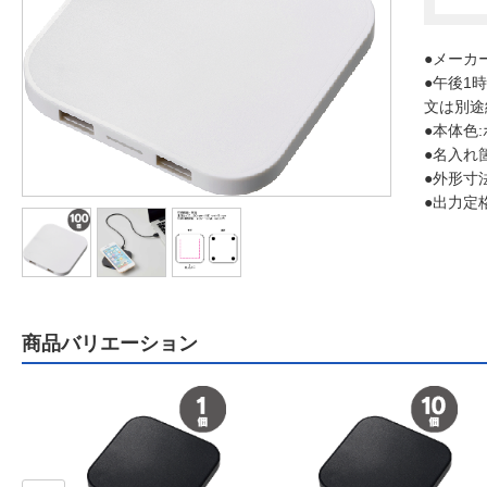
●メーカ
●午後1
文は別途
●本体色
●名入れ
●外形寸法
●出力定格
商品バリエーション