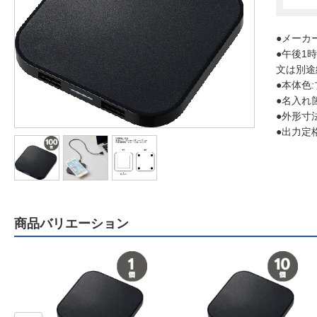
●メーカ
●午後1
文は別途
●本体色
●名入れ
●外形寸法
●出力定格
商品バリエーション