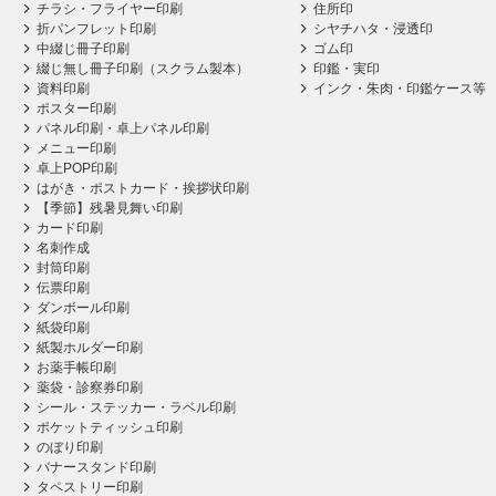
チラシ・フライヤー印刷
住所印
折パンフレット印刷
シヤチハタ・浸透印
中綴じ冊子印刷
ゴム印
綴じ無し冊子印刷（スクラム製本）
印鑑・実印
資料印刷
インク・朱肉・印鑑ケース等
ポスター印刷
パネル印刷・卓上パネル印刷
メニュー印刷
卓上POP印刷
はがき・ポストカード・挨拶状印刷
【季節】残暑見舞い印刷
カード印刷
名刺作成
封筒印刷
伝票印刷
ダンボール印刷
紙袋印刷
紙製ホルダー印刷
お薬手帳印刷
薬袋・診察券印刷
シール・ステッカー・ラベル印刷
ポケットティッシュ印刷
のぼり印刷
バナースタンド印刷
タペストリー印刷