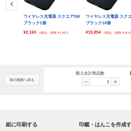
Prev
スクエア5W
ワイヤレス充電器 スクエア5W
ワイヤレス充電器 スクエ
ブラック1個
ブラック10個
¥2,163
¥15,854
 ¥106,987)
（税込)
（税抜 ¥1,967)
（税込)
（税抜 ¥14,41
購入合計商品数
前の画面へ戻る
紙に印刷する
印鑑・はんこを作成