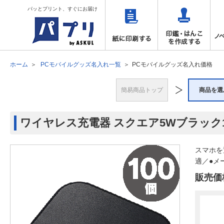
パッとプリント、すぐにお届け
ホーム
PCモバイルグッズ名入れ一覧
PCモバイルグッズ名入れ価格
簡易商品トップ
商品を選
ワイヤレス充電器 スクエア5Wブラック1
スマホを
適／●メ
販売価