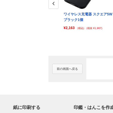
Prev
ア5W
ワイヤレス充電器 スクエア5W
ワイヤレス充電器 スクエア5W
ホワイト100個
ブラック1個
¥117,685
¥2,163
)
（税込)
（税抜 ¥106,987)
（税込)
（税抜 ¥1,967)
前の画面へ戻る
紙に印刷する
印鑑・はんこを作