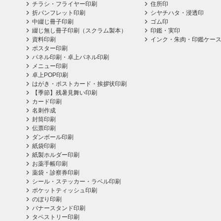
チラシ・フライヤー印刷
住所印
折パンフレット印刷
シヤチハタ・浸透印
中綴じ冊子印刷
ゴム印
綴じ無し冊子印刷（スクラム製本）
印鑑・実印
資料印刷
インク・朱肉・印鑑ケー
ポスター印刷
パネル印刷・卓上パネル印刷
メニュー印刷
卓上POP印刷
はがき・ポストカード・挨拶状印刷
【季節】残暑見舞い印刷
カード印刷
名刺作成
封筒印刷
伝票印刷
ダンボール印刷
紙袋印刷
紙製ホルダー印刷
お薬手帳印刷
薬袋・診察券印刷
シール・ステッカー・ラベル印刷
ポケットティッシュ印刷
のぼり印刷
バナースタンド印刷
タペストリー印刷