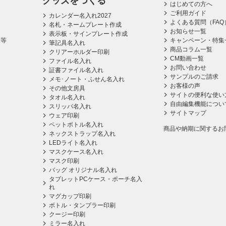
グッズをつくる
はじめての方へ
ご利用ガイド
カレンダー名入れ2027
よくある質問（FAQ
名札・ネームプレート作成
お知らせ一覧
表示板・サインプレート作成
ス等
キャンペーン・特集
筆記具名入れ
商品コラム一覧
クリアーホルダー印刷
CM動画一覧
ファイル名入れ
お問い合わせ
証書ファイル名入れ
サンプルのご請求
メモ･ノート・ふせん名入れ
お客様の声
その他文房具
サイトの便利な使い
タオル名入れ
自由編集機能につい
スリッパ名入れ
サイトマップ
ウェア印刷
ペットボトル名入れ
商品や納期に関するお
ネックストラップ名入れ
LEDライト名入れ
マスクケース名入れ
マスク印刷
バッグ オリジナル名入れ
タブレットPCケース・ポーチ名入
れ
マグカップ印刷
ボトル・タンブラー印刷
クージー印刷
ミラー名入れ