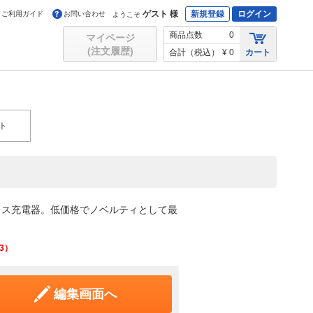
ゲスト 様
新規登録
ログイン
ご利用ガイド
お問い合わせ
ようこそ
商品点数
0
マイページ
(注文履歴)
合計（税込）
¥ 0
カート
ト
レス充電器。低価格でノベルティとして最
3
）
編集画面へ