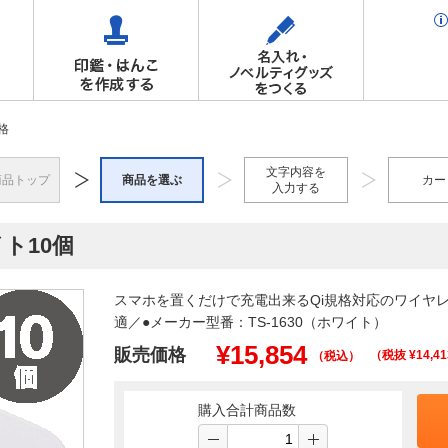
格
文字内容を
商品トップ
商品を選ぶ
カー
入力する
ト10個
スマホを置くだけで充電出来るQi規格対応のワイヤ
適／●メーカー型番：TS-1630（ホワイト）
¥
15,854
販売価格
（税抜 ¥
14,41
（税込）
購入合計商品数