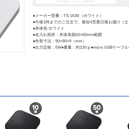
●メーカー型番：TS-1630（ホワイト）
●午後1時までのご注文で、最短4営業日後お届け（
●本体色:ホワイト
●名入れ箇所：本体表面60×60mm範囲
●外形寸法：90×90×9（mm）
●出力定格：5W●重量：約230ｇ●micro USBケーブ