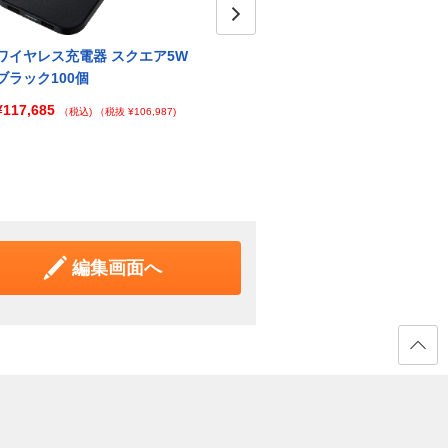
Next
ワイヤレス充電器 スクエア5W
ワイヤレス充電器 スクエア5W
ワイヤ
ブラック100個
ホワイト1個
ホワイ
¥117,685
¥2,163
¥15,
（税込)
（税抜 ¥106,987)
（税込)
（税抜 ¥1,967)
編集画面へ
ページ
の先頭
へ戻る