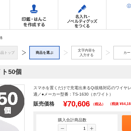
格
文字内容を
商品トップ
商品を選ぶ
カー
入力する
ト50個
スマホを置くだけで充電出来るQi規格対応のワイヤ
適／●メーカー型番：TS-1630（ホワイト）
¥
70,606
販売価格
（税抜 ¥
64,18
（税込）
購入合計商品数