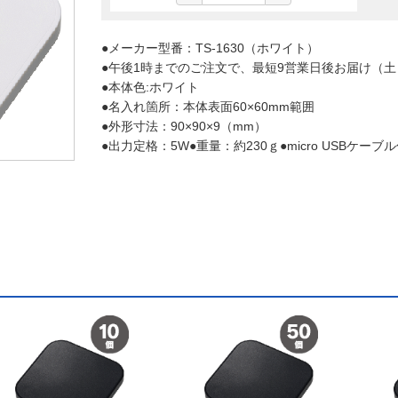
●メーカー型番：TS-1630（ホワイト）
●午後1時までのご注文で、最短9営業日後お届け（
●本体色:ホワイト
●名入れ箇所：本体表面60×60mm範囲
●外形寸法：90×90×9（mm）
●出力定格：5W●重量：約230ｇ●micro USBケーブ