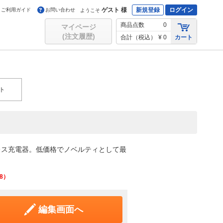
ゲスト 様
新規登録
ログイン
ご利用ガイド
お問い合わせ
ようこそ
商品点数
0
マイページ
(注文履歴)
合計（税込）
¥ 0
カート
ト
レス充電器。低価格でノベルティとして最
8
）
編集画面へ