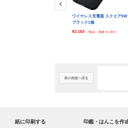
Prev
ア5W
ワイヤレス充電器 スクエア5W
ワイヤレス充電器 スクエア5W
ホワイト100個
ブラック1個
¥117,685
¥2,163
)
（税込)
（税抜 ¥106,987)
（税込)
（税抜 ¥1,967)
前の画面へ戻る
紙に印刷する
印鑑・はんこを作