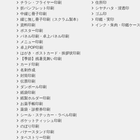
チラシ・フライヤー印刷
住所印
折パンフレット印刷
シヤチハタ・浸透印
中綴じ冊子印刷
ゴム印
綴じ無し冊子印刷（スクラム製本）
印鑑・実印
資料印刷
インク・朱肉・印鑑ケー
ポスター印刷
パネル印刷・卓上パネル印刷
メニュー印刷
卓上POP印刷
はがき・ポストカード・挨拶状印刷
【季節】残暑見舞い印刷
カード印刷
名刺作成
封筒印刷
伝票印刷
ダンボール印刷
紙袋印刷
紙製ホルダー印刷
お薬手帳印刷
薬袋・診察券印刷
シール・ステッカー・ラベル印刷
ポケットティッシュ印刷
のぼり印刷
バナースタンド印刷
タペストリー印刷