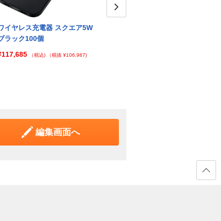
Next
ワイヤレス充電器 スクエア5W
ワイヤレス充電器 スクエア5W
ワイヤ
ブラック100個
ホワイト1個
ホワイ
¥117,685
¥2,163
¥15,
（税込)
（税抜 ¥106,987)
（税込)
（税抜 ¥1,967)
編集画面へ
ページ
の先頭
へ戻る