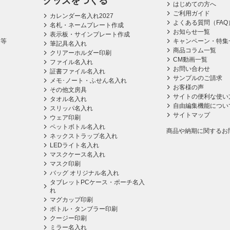
グッズをつくる
はじめての方へ
ご利用ガイド
カレンダー名入れ2027
よくある質問（FAQ
名札・ネームプレート作成
お知らせ一覧
表示板・サインプレート作成
ス等
キャンペーン・特集
筆記具名入れ
商品コラム一覧
クリアーホルダー印刷
CM動画一覧
ファイル名入れ
お問い合わせ
証書ファイル名入れ
サンプルのご請求
メモ･ノート・ふせん名入れ
お客様の声
その他文房具
サイトの便利な使い
タオル名入れ
自由編集機能につい
スリッパ名入れ
サイトマップ
ウェア印刷
ペットボトル名入れ
商品や納期に関するお
ネックストラップ名入れ
LEDライト名入れ
マスクケース名入れ
マスク印刷
バッグ オリジナル名入れ
タブレットPCケース・ポーチ名入
れ
マグカップ印刷
ボトル・タンブラー印刷
クージー印刷
ミラー名入れ