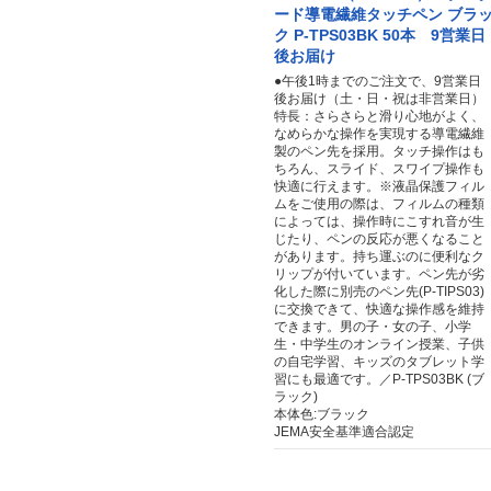
ード導電繊維タッチペン ブラ
ク P-TPS03BK 50本 9営業日
後お届け
●午後1時までのご注文で、9営業日
後お届け（土・日・祝は非営業日）
特長：さらさらと滑り心地がよく、
なめらかな操作を実現する導電繊維
製のペン先を採用。タッチ操作はも
ちろん、スライド、スワイプ操作も
快適に行えます。※液晶保護フィル
ムをご使用の際は、フィルムの種類
によっては、操作時にこすれ音が生
じたり、ペンの反応が悪くなること
があります。持ち運ぶのに便利なク
リップが付いています。ペン先が劣
化した際に別売のペン先(P-TIPS03)
に交換できて、快適な操作感を維持
できます。男の子・女の子、小学
生・中学生のオンライン授業、子供
の自宅学習、キッズのタブレット学
習にも最適です。／P-TPS03BK (ブ
ラック)
本体色:ブラック
JEMA安全基準適合認定