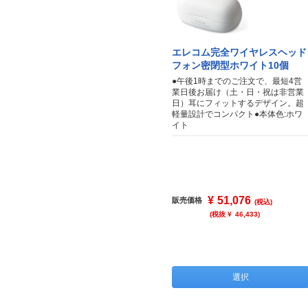
エレコム完全ワイヤレスヘッド
フォン密閉型ホワイト10個
●午後1時までのご注文で、最短4営
業日後お届け（土・日・祝は非営業
日）耳にフィットするデザイン。超
軽量設計でコンパクト●本体色:ホワ
イト
¥
51,076
販売価格
(税込)
(税抜 ¥
46,433
)
選択