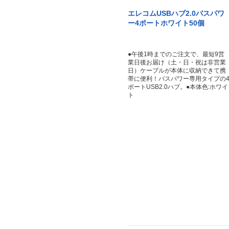
エレコムUSBハブ2.0バスパワ
ー4ポートホワイト50個
●午後1時までのご注文で、最短9営
業日後お届け（土・日・祝は非営業
日）ケーブルが本体に収納できて携
帯に便利！バスパワー専用タイプの
ポートUSB2.0ハブ。●本体色:ホワイ
ト