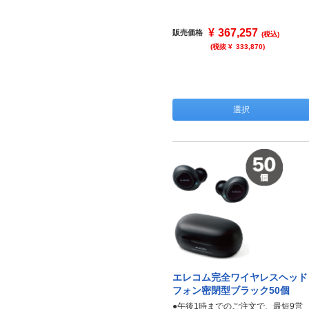
¥
367,257
販売価格
(税込)
(税抜 ¥
333,870
)
選択
エレコム完全ワイヤレスヘッド
フォン密閉型ブラック50個
●午後1時までのご注文で、最短9営