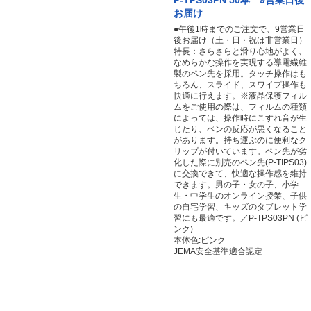
P-TPS03PN 50本 9営業日後
お届け
●午後1時までのご注文で、9営業日
後お届け（土・日・祝は非営業日）
特長：さらさらと滑り心地がよく、
なめらかな操作を実現する導電繊維
製のペン先を採用。タッチ操作はも
ちろん、スライド、スワイプ操作も
快適に行えます。※液晶保護フィル
ムをご使用の際は、フィルムの種類
によっては、操作時にこすれ音が生
じたり、ペンの反応が悪くなること
があります。持ち運ぶのに便利なク
リップが付いています。ペン先が劣
化した際に別売のペン先(P-TIPS03)
に交換できて、快適な操作感を維持
できます。男の子・女の子、小学
生・中学生のオンライン授業、子供
の自宅学習、キッズのタブレット学
習にも最適です。／P-TPS03PN (ピ
ンク)
本体色:ピンク
JEMA安全基準適合認定