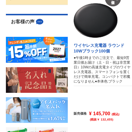
お客様の声
ワイヤレス充電器 ラウンド
10Wブラック100個
●午後1時までのご注文で、最短9営
業日後お届け（土・日・祝は非営業
日）10Wの高速充電タイプのワイヤ
レス充電器。スマートフォンを置く
だけで簡単充電。コンパクトで邪魔
になりません●本体色:ブラック
¥
145,700
販売価格
(税込)
(税抜 ¥
132,455
)