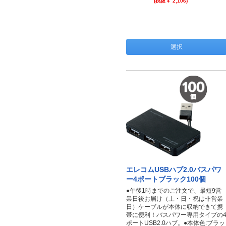
(税抜 ¥
2,106
)
選択
エレコムUSBハブ2.0バスパワ
ー4ポートブラック100個
●午後1時までのご注文で、最短9営
業日後お届け（土・日・祝は非営業
日）ケーブルが本体に収納できて携
帯に便利！バスパワー専用タイプの
ポートUSB2.0ハブ。●本体色:ブラッ