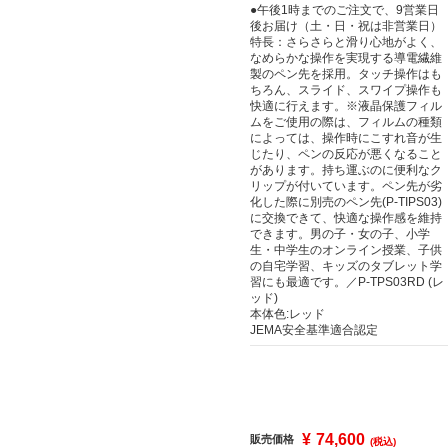
●午後1時までのご注文で、9営業日
後お届け（土・日・祝は非営業日）
特長：さらさらと滑り心地がよく、
なめらかな操作を実現する導電繊維
製のペン先を採用。タッチ操作はも
ちろん、スライド、スワイプ操作も
快適に行えます。※液晶保護フィル
ムをご使用の際は、フィルムの種類
によっては、操作時にこすれ音が生
じたり、ペンの反応が悪くなること
があります。持ち運ぶのに便利なク
リップが付いています。ペン先が劣
化した際に別売のペン先(P-TIPS03)
に交換できて、快適な操作感を維持
できます。男の子・女の子、小学
生・中学生のオンライン授業、子供
の自宅学習、キッズのタブレット学
習にも最適です。／P-TPS03RD (レ
ッド)
本体色:レッド
JEMA安全基準適合認定
¥
74,600
販売価格
(税込)