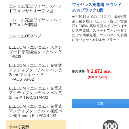
ワイヤレス充電器 ラウンド
エレコム完全ワイヤレスヘッ
10Wブラック1個
ドフォンセミオープン型
●午後1時までのご注文で、最短4営
エレコム完全ワイヤレスヘッ
業日後お届け（土・日・祝は非営業
ドフォン密閉型
日）10Wの高速充電タイプのワイヤ
レス充電器。スマートフォンを置く
だけで簡単充電。コンパクトで邪魔
エレコムUSBハブ
になりません●本体色:ブラック
ELECOM（エレコム）スタン
ダード導電繊維タッチペン P-
TPS03
ELECOM（エレコム）充電式
アクティブタッチペン ペン先
¥
2,672
販売価格
(税込)
2mm マグネット P-
(税抜 ¥
2,430
)
TPACSTAP02
ELECOM（エレコム）充電式
アクティブタッチペン ペン先
2mm P-TPACSTAP01
選択
ELECOM（エレコム）充電式
アクティブタッチペン 極細ペ
ン先 1.5mm P-TPACST02
すべて表示