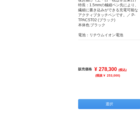
後お届け（土・日・祝は非営業日）
特長：1.5mmの極細ペン先により、
繊細に書き込みができる充電可能な
アクティブタッチペンです。／ P-
TPACST02 (ブラック)
本体色:ブラック
電池：リチウムイオン電池
¥
278,300
販売価格
(税込)
(税抜 ¥
253,000
)
選択