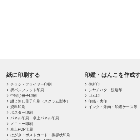
紙に印刷する
印鑑・はんこを作成
チラシ・フライヤー印刷
住所印
折パンフレット印刷
シヤチハタ・浸透印
中綴じ冊子印刷
ゴム印
綴じ無し冊子印刷（スクラム製本）
印鑑・実印
資料印刷
インク・朱肉・印鑑ケース等
ポスター印刷
パネル印刷・卓上パネル印刷
メニュー印刷
卓上POP印刷
はがき・ポストカード・挨拶状印刷