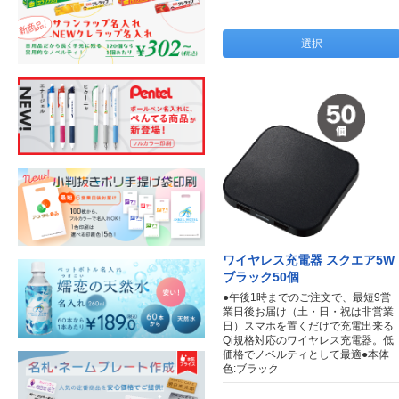
選択
ワイヤレス充電器 スクエア5W
ブラック50個
●午後1時までのご注文で、最短9営
業日後お届け（土・日・祝は非営業
日）スマホを置くだけで充電出来る
Qi規格対応のワイヤレス充電器。低
価格でノベルティとして最適●本体
色:ブラック