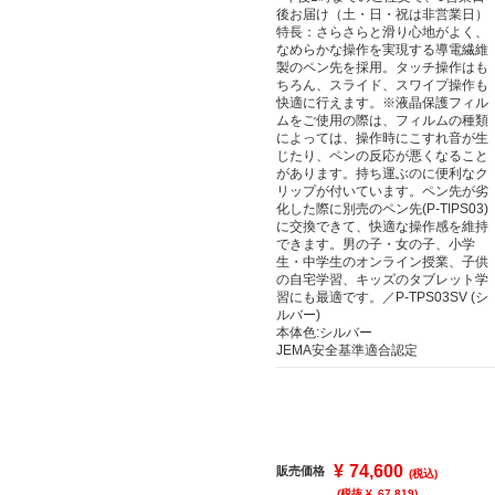
後お届け（土・日・祝は非営業日）
特長：さらさらと滑り心地がよく、
なめらかな操作を実現する導電繊維
製のペン先を採用。タッチ操作はも
ちろん、スライド、スワイプ操作も
快適に行えます。※液晶保護フィル
ムをご使用の際は、フィルムの種類
によっては、操作時にこすれ音が生
じたり、ペンの反応が悪くなること
があります。持ち運ぶのに便利なク
リップが付いています。ペン先が劣
化した際に別売のペン先(P-TIPS03)
に交換できて、快適な操作感を維持
できます。男の子・女の子、小学
生・中学生のオンライン授業、子供
の自宅学習、キッズのタブレット学
習にも最適です。／P-TPS03SV (シ
ルバー)
本体色:シルバー
JEMA安全基準適合認定
¥
74,600
販売価格
(税込)
(税抜 ¥
67,819
)