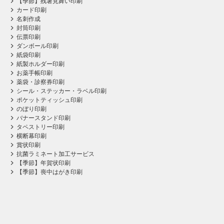
【季節】残暑見舞い印刷
カード印刷
名刺作成
封筒印刷
伝票印刷
ダンボール印刷
紙袋印刷
紙製ホルダー印刷
お薬手帳印刷
薬袋・診察券印刷
シール・ステッカー・ラベル印刷
ポケットティッシュ印刷
のぼり印刷
バナースタンド印刷
タペストリー印刷
横断幕印刷
賞状印刷
抗菌ラミネート加工サービス
【季節】年賀状印刷
【季節】喪中はがき印刷