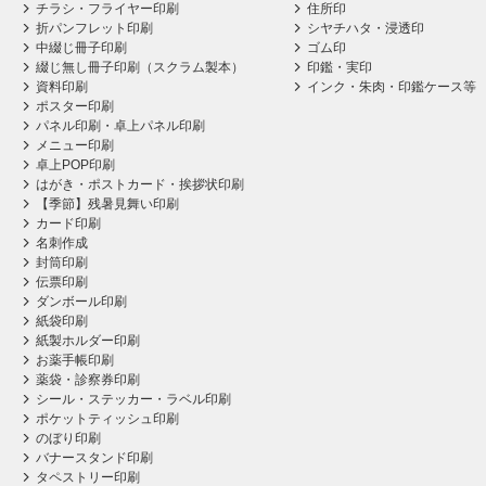
チラシ・フライヤー印刷
住所印
折パンフレット印刷
シヤチハタ・浸透印
中綴じ冊子印刷
ゴム印
綴じ無し冊子印刷（スクラム製本）
印鑑・実印
資料印刷
インク・朱肉・印鑑ケース等
ポスター印刷
パネル印刷・卓上パネル印刷
メニュー印刷
卓上POP印刷
はがき・ポストカード・挨拶状印刷
【季節】残暑見舞い印刷
カード印刷
名刺作成
封筒印刷
伝票印刷
ダンボール印刷
紙袋印刷
紙製ホルダー印刷
お薬手帳印刷
薬袋・診察券印刷
シール・ステッカー・ラベル印刷
ポケットティッシュ印刷
のぼり印刷
バナースタンド印刷
タペストリー印刷