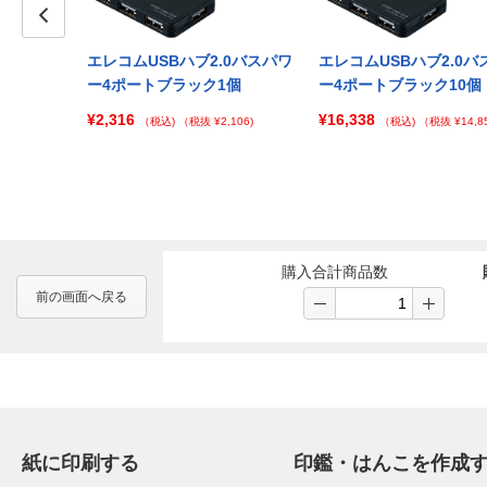
Prev
.0バスパワ
エレコムUSBハブ2.0バスパワ
エレコムUSBハブ2.0バ
100個
ー4ポートブラック1個
ー4ポートブラック10個
¥2,316
¥16,338
 ¥94,689)
（税込)
（税抜 ¥2,106)
（税込)
（税抜 ¥14,85
購入合計商品数
前の画面へ戻る
紙に印刷する
印鑑・はんこを作成