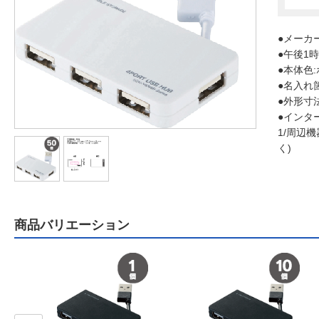
●メーカー
●午後1
●本体色
●名入れ
●外形寸法：
●インタ
1/周辺機
く)
商品バリエーション