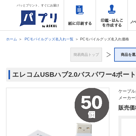
パッとプリント、すぐにお届け
ホーム
PCモバイルグッズ名入れ一覧
PCモバイルグッズ名入れ価格
簡易商品トップ
商品を選
エレコムUSBハブ2.0バスパワー4ポー
ケーブル
メーカー型
販売価