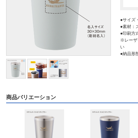
●サイズ・
●素材：
●印刷方
※レーザ
い
●納品形
商品バリエーション