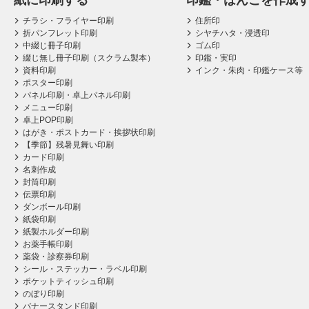
紙に印刷する
印鑑・はんこを作成
チラシ・フライヤー印刷
住所印
折パンフレット印刷
シヤチハタ・浸透印
中綴じ冊子印刷
ゴム印
綴じ無し冊子印刷（スクラム製本）
印鑑・実印
資料印刷
インク・朱肉・印鑑ケース等
ポスター印刷
パネル印刷・卓上パネル印刷
メニュー印刷
卓上POP印刷
はがき・ポストカード・挨拶状印刷
【季節】残暑見舞い印刷
カード印刷
名刺作成
封筒印刷
伝票印刷
ダンボール印刷
紙袋印刷
紙製ホルダー印刷
お薬手帳印刷
薬袋・診察券印刷
シール・ステッカー・ラベル印刷
ポケットティッシュ印刷
のぼり印刷
バナースタンド印刷