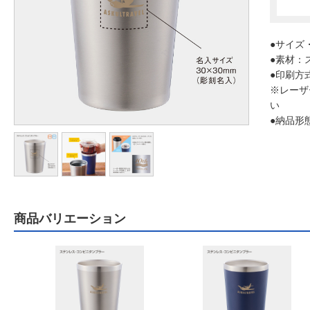
●サイズ・
●素材：
●印刷方
※レーザ
い
●納品形
商品バリエーション