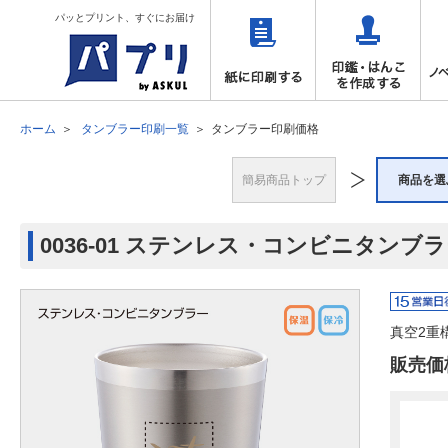
パッとプリント、すぐにお届け
ホーム
タンブラー印刷一覧
タンブラー印刷価格
簡易商品トップ
商品を選
0036-01 ステンレス・コンビニタンブラ
真空2重
販売価