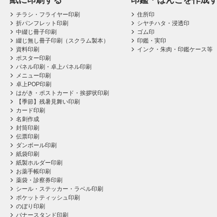
紙に印刷する
印鑑・はんこを作成
チラシ・フライヤー印刷
住所印
折パンフレット印刷
シヤチハタ・浸透印
中綴じ冊子印刷
ゴム印
綴じ無し冊子印刷（スクラム製本）
印鑑・実印
資料印刷
インク・朱肉・印鑑ケース等
ポスター印刷
パネル印刷・卓上パネル印刷
メニュー印刷
卓上POP印刷
はがき・ポストカード・挨拶状印刷
【季節】残暑見舞い印刷
カード印刷
名刺作成
封筒印刷
伝票印刷
ダンボール印刷
紙袋印刷
紙製ホルダー印刷
お薬手帳印刷
薬袋・診察券印刷
シール・ステッカー・ラベル印刷
ポケットティッシュ印刷
のぼり印刷
バナースタンド印刷