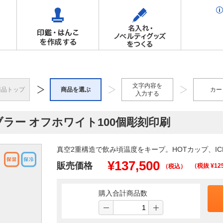
文字内容を
商品トップ
商品を選ぶ
カー
入力する
ンブラー オフホワイト100個彫刻印刷
真空2重構造で飲み頃温度をキープ。HOTカップ、I
¥
137,500
販売価格
（税抜 ¥
12
（税込）
購入合計商品数