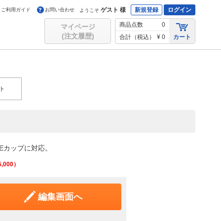
ゲスト 様
新規登録
ログイン
ご利用ガイド
お問い合わせ
ようこそ
商品点数
0
マイページ
(注文履歴)
合計（税込）
¥ 0
カート
ト
CEカップに対応。
5,000
）
編集画面へ