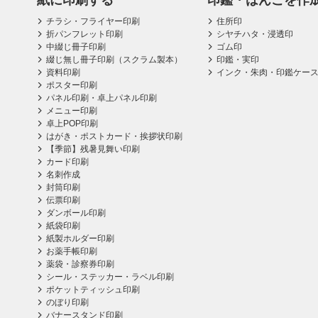
紙に印刷する
印鑑・はんこを作
チラシ・フライヤー印刷
住所印
折パンフレット印刷
シヤチハタ・浸透印
中綴じ冊子印刷
ゴム印
綴じ無し冊子印刷（スクラム製本）
印鑑・実印
資料印刷
インク・朱肉・印鑑ケー
ポスター印刷
パネル印刷・卓上パネル印刷
メニュー印刷
卓上POP印刷
はがき・ポストカード・挨拶状印刷
【季節】残暑見舞い印刷
カード印刷
名刺作成
封筒印刷
伝票印刷
ダンボール印刷
紙袋印刷
紙製ホルダー印刷
お薬手帳印刷
薬袋・診察券印刷
シール・ステッカー・ラベル印刷
ポケットティッシュ印刷
のぼり印刷
バナースタンド印刷