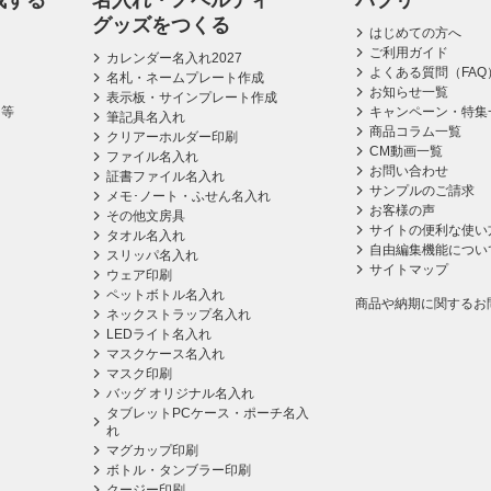
成する
名入れ・ノベルティ
パプリ
グッズをつくる
はじめての方へ
ご利用ガイド
カレンダー名入れ2027
よくある質問（FAQ
名札・ネームプレート作成
お知らせ一覧
表示板・サインプレート作成
ス等
キャンペーン・特集
筆記具名入れ
商品コラム一覧
クリアーホルダー印刷
CM動画一覧
ファイル名入れ
お問い合わせ
証書ファイル名入れ
サンプルのご請求
メモ･ノート・ふせん名入れ
お客様の声
その他文房具
サイトの便利な使い
タオル名入れ
自由編集機能につい
スリッパ名入れ
サイトマップ
ウェア印刷
ペットボトル名入れ
商品や納期に関するお
ネックストラップ名入れ
LEDライト名入れ
マスクケース名入れ
マスク印刷
バッグ オリジナル名入れ
タブレットPCケース・ポーチ名入
れ
マグカップ印刷
ボトル・タンブラー印刷
クージー印刷