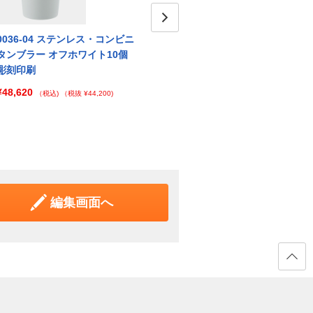
0036-04 ステンレス・コンビニ
0036-01 ステンレス・コンビニ
Next
003
タンブラー オフホワイト10個
タンブラー シルバー30個 彫刻
タンブ
彫刻印刷
印刷
印刷
¥48,620
¥68,420
¥68,
（税込)
（税抜 ¥44,200)
（税込)
（税抜 ¥62,200)
編集画面へ
ページ
の先頭
へ戻る