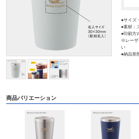
●サイズ・
●素材：
●印刷方
※レーザ
い
●納品形
商品バリエーション