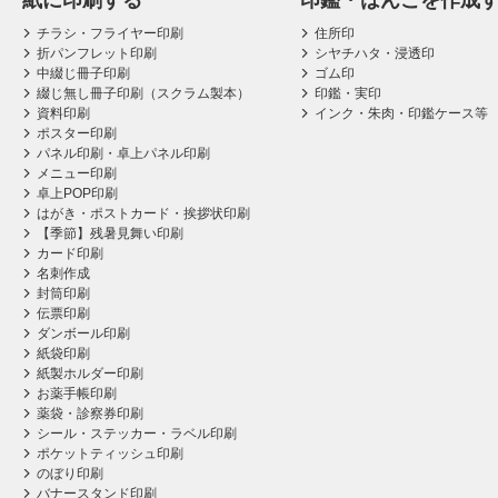
紙に印刷する
印鑑・はんこを作成
チラシ・フライヤー印刷
住所印
折パンフレット印刷
シヤチハタ・浸透印
中綴じ冊子印刷
ゴム印
綴じ無し冊子印刷（スクラム製本）
印鑑・実印
資料印刷
インク・朱肉・印鑑ケース等
ポスター印刷
パネル印刷・卓上パネル印刷
メニュー印刷
卓上POP印刷
はがき・ポストカード・挨拶状印刷
【季節】残暑見舞い印刷
カード印刷
名刺作成
封筒印刷
伝票印刷
ダンボール印刷
紙袋印刷
紙製ホルダー印刷
お薬手帳印刷
薬袋・診察券印刷
シール・ステッカー・ラベル印刷
ポケットティッシュ印刷
のぼり印刷
バナースタンド印刷