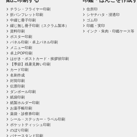
紙に印刷する
印鑑・はんこを作成
チラシ・フライヤー印刷
住所印
折パンフレット印刷
シヤチハタ・浸透印
中綴じ冊子印刷
ゴム印
綴じ無し冊子印刷（スクラム製本）
印鑑・実印
資料印刷
インク・朱肉・印鑑ケース等
ポスター印刷
パネル印刷・卓上パネル印刷
メニュー印刷
卓上POP印刷
はがき・ポストカード・挨拶状印刷
【季節】残暑見舞い印刷
カード印刷
名刺作成
封筒印刷
伝票印刷
ダンボール印刷
紙袋印刷
紙製ホルダー印刷
お薬手帳印刷
薬袋・診察券印刷
シール・ステッカー・ラベル印刷
ポケットティッシュ印刷
のぼり印刷
バナースタンド印刷