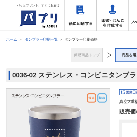
パッとプリント、すぐにお届け
ホーム
タンブラー印刷一覧
タンブラー印刷価格
簡易商品トップ
商品を選
0036-02 ステンレス・コンビニタンブ
真空2重
販売価