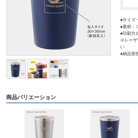
●サイズ・
●素材：
●印刷方
※レーザ
い
●納品形
商品バリエーション