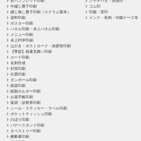
折パンフレット印刷
シヤチハタ・浸透印
中綴じ冊子印刷
ゴム印
綴じ無し冊子印刷（スクラム製本）
印鑑・実印
資料印刷
インク・朱肉・印鑑ケース等
ポスター印刷
パネル印刷・卓上パネル印刷
メニュー印刷
卓上POP印刷
はがき・ポストカード・挨拶状印刷
【季節】残暑見舞い印刷
カード印刷
名刺作成
封筒印刷
伝票印刷
ダンボール印刷
紙袋印刷
紙製ホルダー印刷
お薬手帳印刷
薬袋・診察券印刷
シール・ステッカー・ラベル印刷
ポケットティッシュ印刷
のぼり印刷
バナースタンド印刷
タペストリー印刷
横断幕印刷