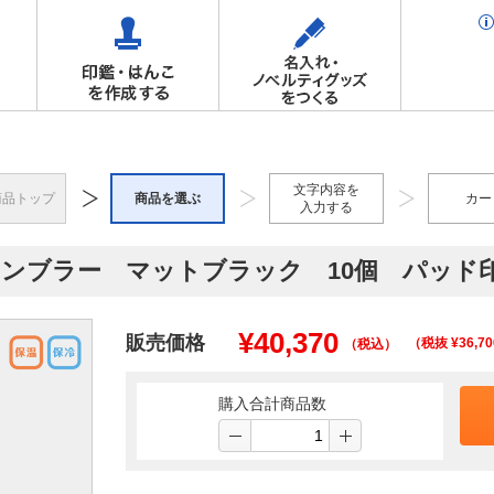
文字内容を
商品トップ
商品を選ぶ
カー
入力する
ドタンブラー マットブラック 10個 パッド
¥
40,370
販売価格
（税抜 ¥
36,70
（税込）
購入合計商品数