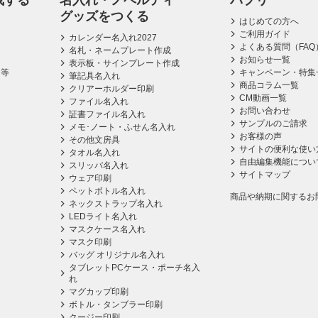
成する
名入れ・ノベルティ
パプリ
グッズをつくる
はじめての方へ
ご利用ガイド
カレンダー名入れ2027
よくある質問（FAQ
名札・ネームプレート作成
お知らせ一覧
表示板・サインプレート作成
ス等
キャンペーン・特集
筆記具名入れ
商品コラム一覧
クリアーホルダー印刷
CM動画一覧
ファイル名入れ
お問い合わせ
証書ファイル名入れ
サンプルのご請求
メモ･ノート・ふせん名入れ
お客様の声
その他文房具
サイトの便利な使い
タオル名入れ
自由編集機能につい
スリッパ名入れ
サイトマップ
ウェア印刷
ペットボトル名入れ
商品や納期に関するお
ネックストラップ名入れ
LEDライト名入れ
マスクケース名入れ
マスク印刷
バッグ オリジナル名入れ
タブレットPCケース・ポーチ名入
れ
マグカップ印刷
ボトル・タンブラー印刷
クージー印刷