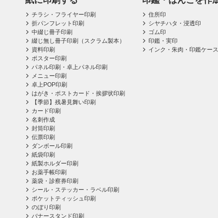
紙に印刷する
印鑑・はんこを作
チラシ・フライヤー印刷
住所印
折パンフレット印刷
シヤチハタ・浸透印
中綴じ冊子印刷
ゴム印
綴じ無し冊子印刷（スクラム製本）
印鑑・実印
資料印刷
インク・朱肉・印鑑ケー
ポスター印刷
パネル印刷・卓上パネル印刷
メニュー印刷
卓上POP印刷
はがき・ポストカード・挨拶状印刷
【季節】残暑見舞い印刷
カード印刷
名刺作成
封筒印刷
伝票印刷
ダンボール印刷
紙袋印刷
紙製ホルダー印刷
お薬手帳印刷
薬袋・診察券印刷
シール・ステッカー・ラベル印刷
ポケットティッシュ印刷
のぼり印刷
バナースタンド印刷