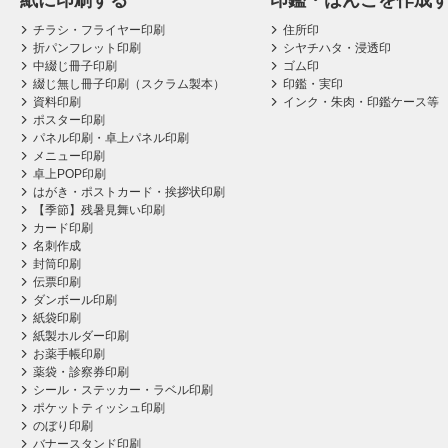
紙に印刷する
印鑑・はんこを作成
チラシ・フライヤー印刷
住所印
折パンフレット印刷
シヤチハタ・浸透印
中綴じ冊子印刷
ゴム印
綴じ無し冊子印刷（スクラム製本）
印鑑・実印
資料印刷
インク・朱肉・印鑑ケース等
ポスター印刷
パネル印刷・卓上パネル印刷
メニュー印刷
卓上POP印刷
はがき・ポストカード・挨拶状印刷
【季節】残暑見舞い印刷
カード印刷
名刺作成
封筒印刷
伝票印刷
ダンボール印刷
紙袋印刷
紙製ホルダー印刷
お薬手帳印刷
薬袋・診察券印刷
シール・ステッカー・ラベル印刷
ポケットティッシュ印刷
のぼり印刷
バナースタンド印刷