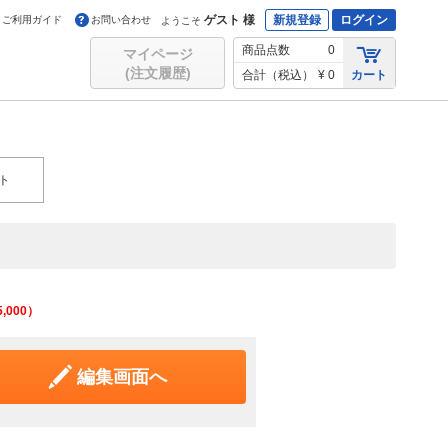
ゲスト 様
新規登録
ログイン
ご利用ガイド
お問い合わせ
ようこそ
商品点数
0
マイページ
(注文履歴)
合計（税込）
¥ 0
カート
ト
5,000
）
編集画面へ