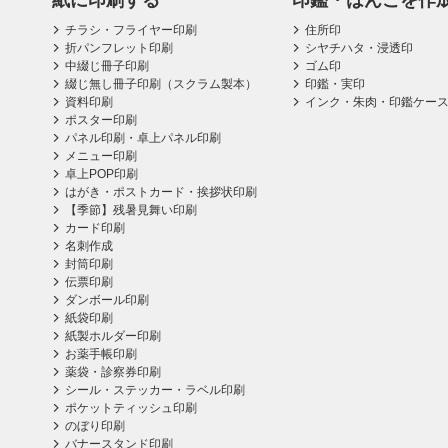
紙に印刷する
印鑑・はんこを作
チラシ・フライヤー印刷
住所印
折パンフレット印刷
シヤチハタ・浸透印
中綴じ冊子印刷
ゴム印
綴じ無し冊子印刷（スクラム製本）
印鑑・実印
資料印刷
インク・朱肉・印鑑ケー
ポスター印刷
パネル印刷・卓上パネル印刷
メニュー印刷
卓上POP印刷
はがき・ポストカード・挨拶状印刷
【季節】残暑見舞い印刷
カード印刷
名刺作成
封筒印刷
伝票印刷
ダンボール印刷
紙袋印刷
紙製ホルダー印刷
お薬手帳印刷
薬袋・診察券印刷
シール・ステッカー・ラベル印刷
ポケットティッシュ印刷
のぼり印刷
バナースタンド印刷