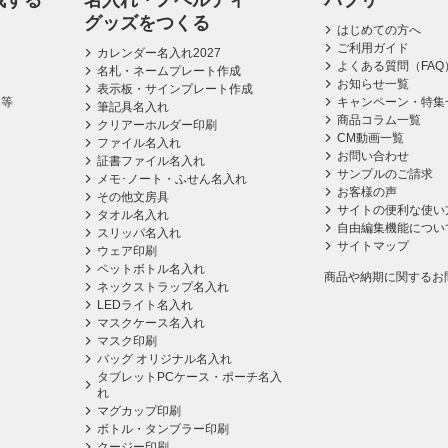
成する
名入れ・ノベルティ
パプリ
グッズをつくる
はじめての方へ
ご利用ガイド
カレンダー名入れ2027
よくある質問（FAQ
名札・ネームプレート作成
お知らせ一覧
表示板・サインプレート作成
ス等
キャンペーン・特集
筆記具名入れ
商品コラム一覧
クリアーホルダー印刷
CM動画一覧
ファイル名入れ
お問い合わせ
証書ファイル名入れ
サンプルのご請求
メモ･ノート・ふせん名入れ
お客様の声
その他文房具
サイトの便利な使い
タオル名入れ
自由編集機能につい
スリッパ名入れ
サイトマップ
ウェア印刷
ペットボトル名入れ
商品や納期に関するお
ネックストラップ名入れ
LEDライト名入れ
マスクケース名入れ
マスク印刷
バッグ オリジナル名入れ
タブレットPCケース・ポーチ名入
れ
マグカップ印刷
ボトル・タンブラー印刷
クージー印刷