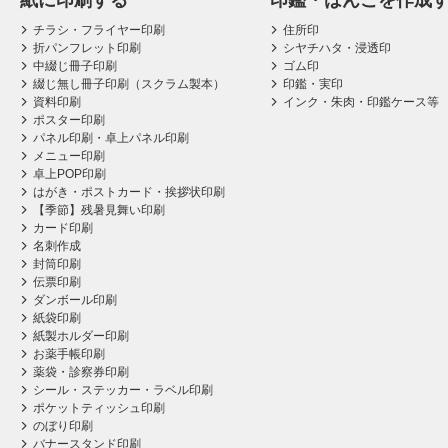
紙に印刷する
印鑑・はんこを作成
チラシ・フライヤー印刷
住所印
折パンフレット印刷
シヤチハタ・浸透印
中綴じ冊子印刷
ゴム印
綴じ無し冊子印刷（スクラム製本）
印鑑・実印
資料印刷
インク・朱肉・印鑑ケース等
ポスター印刷
パネル印刷・卓上パネル印刷
メニュー印刷
卓上POP印刷
はがき・ポストカード・挨拶状印刷
【季節】残暑見舞い印刷
カード印刷
名刺作成
封筒印刷
伝票印刷
ダンボール印刷
紙袋印刷
紙製ホルダー印刷
お薬手帳印刷
薬袋・診察券印刷
シール・ステッカー・ラベル印刷
ポケットティッシュ印刷
のぼり印刷
バナースタンド印刷