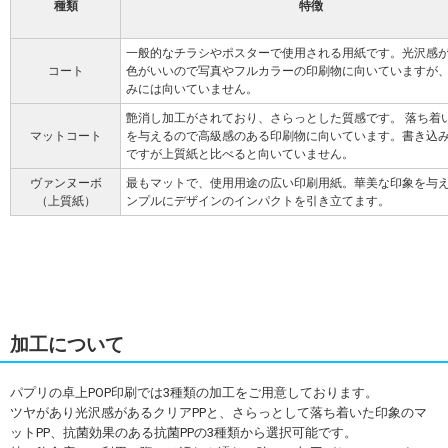
種類
特徴
一般的なチラシやポスターで使用される用紙です。光沢感
コート
色がいいので写真やフルカラーの印刷物に向いていますが
みには向いていません。
艶消し加工がされており、さらっとした質感です。 落ち着
マットコート
を与えるので高級感のある印刷物に向いています。書き込
ですが上質紙と比べると向いていません。
ヴァンヌーボ
最もマットで、使用用途の広い印刷用紙。華美な印象を与
（上質紙）
ンプルにデザインのインパクトを引き立てます。
加工について
パプリの卓上POP印刷では3種類の加工をご用意しております。
ツヤがあり光沢感があるクリアPPと、さらっとして落ち着いた印象のマ
ットPP、抗菌効果のある抗菌PPの3種類から選択可能です。