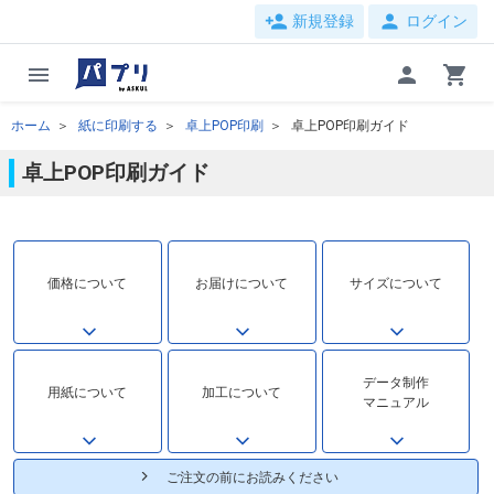
person_add
person
新規登録
ログイン
menu
person
shopping_cart
ホーム
紙に印刷する
卓上POP印刷
卓上POP印刷ガイド
卓上POP印刷ガイド
価格について
お届けについて
サイズについて
データ制作
用紙について
加工について
マニュアル
ご注文の前にお読みください