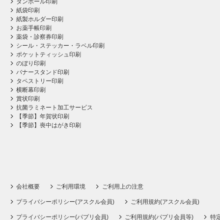
ダンボール印刷
紙袋印刷
紙製ホルダー印刷
お薬手帳印刷
薬袋・診察券印刷
シール・ステッカー・ラベル印刷
ポケットティッシュ印刷
のぼり印刷
バナースタンド印刷
タペストリー印刷
横断幕印刷
賞状印刷
抗菌ラミネート加工サービス
【季節】年賀状印刷
【季節】喪中はがき印刷
会社概要
ご利用環境
ご利用上の注意
プライバシーポリシー(アスクル会員)
ご利用規約(アスクル会員)
プライバシーポリシー(パプリ会員)
ご利用規約(パプリ会員等)
特