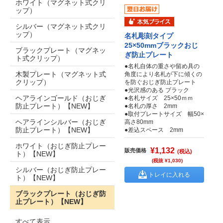
ホワイト（マグネット式クリ
ップ）
シルバー（マグネット式クリ
ップ）
名札彫刻タイプ
25×50mmブラックおじ
ブラックプレート（マグネッ
ぎ防止プレート
ト式クリップ）
●名札自体の重さや留め具の
木製プレート（マグネット式
角度により名札が下に傾くの
クリップ）
を防ぐおじぎ防止プレート
●光沢感のある ブラック
ヘアラインゴールド（おじぎ
●名札サイズ 25×50ｍｍ
防止プレート）【NEW】
●名札の厚さ 2mm
●取付プレートサイズ 幅50×
ヘアラインシルバー（おじぎ
高さ80mm
防止プレート）【NEW】
●差込スペース 2mm
ホワイト（おじぎ防止プレー
¥1,132
販売価格
(税込)
ト）【NEW】
(税抜 ¥1,030)
シルバー（おじぎ防止プレー
トレイに入れる
ト）【NEW】
ブラックプレート（おじぎ防
止プレート）【NEW】
すべて表示