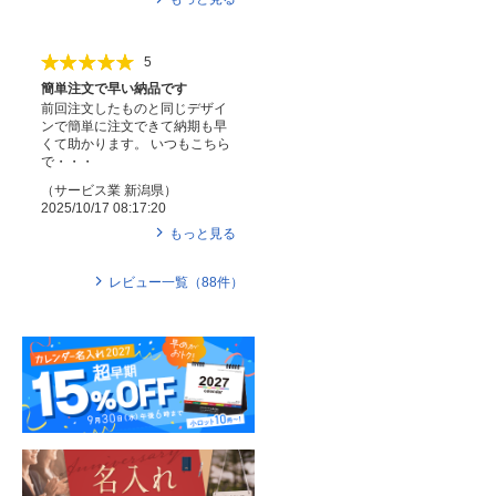
5
簡単注文で早い納品です
前回注文したものと同じデザイ
ンで簡単に注文できて納期も早
くて助かります。 いつもこちら
で・・・
（
サービス業
新潟県
）
2025/10/17 08:17:20
もっと見る
レビュー一覧（
88
件）