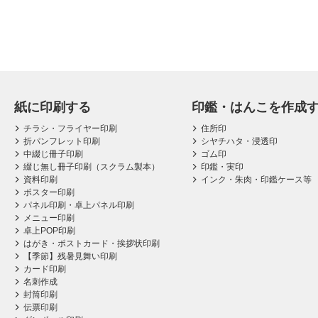
紙に印刷する
印鑑・はんこを作成
チラシ・フライヤー印刷
住所印
折パンフレット印刷
シヤチハタ・浸透印
中綴じ冊子印刷
ゴム印
綴じ無し冊子印刷（スクラム製本）
印鑑・実印
資料印刷
インク・朱肉・印鑑ケース等
ポスター印刷
パネル印刷・卓上パネル印刷
メニュー印刷
卓上POP印刷
はがき・ポストカード・挨拶状印刷
【季節】残暑見舞い印刷
カード印刷
名刺作成
封筒印刷
伝票印刷