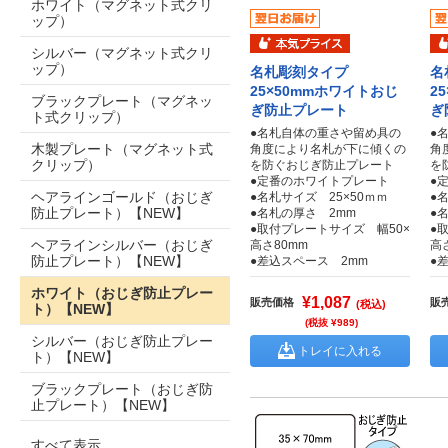
ホワイト（マグネット式クリ
ップ）
シルバー（マグネット式クリ
ップ）
名札彫刻タイプ
名
25×50mmホワイトおじ
2
ブラックプレート（マグネッ
ぎ防止プレート
ぎ
ト式クリップ）
●名札自体の重さや留め具の
●
木製プレート（マグネット式
角度により名札が下に傾くの
角
クリップ）
を防ぐおじぎ防止プレート
を
●定番のホワイトプレート
●
ヘアラインゴールド（おじぎ
●名札サイズ 25×50ｍｍ
●
防止プレート）【NEW】
●名札の厚さ 2mm
●
●取付プレートサイズ 幅50×
●
ヘアラインシルバー（おじぎ
高さ80mm
高
防止プレート）【NEW】
●差込スペース 2mm
●
ホワイト（おじぎ防止プレー
¥1,087
販売価格
販
(税込)
ト）【NEW】
(税抜 ¥989)
シルバー（おじぎ防止プレー
トレイに入れる
ト）【NEW】
ブラックプレート（おじぎ防
止プレート）【NEW】
すべて表示