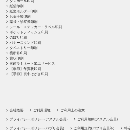
ダンボール印刷
紙袋印刷
紙製ホルダー印刷
お薬手帳印刷
薬袋・診察券印刷
シール・ステッカー・ラベル印刷
ポケットティッシュ印刷
のぼり印刷
バナースタンド印刷
タペストリー印刷
横断幕印刷
賞状印刷
抗菌ラミネート加工サービス
【季節】年賀状印刷
【季節】喪中はがき印刷
会社概要
ご利用環境
ご利用上の注意
プライバシーポリシー(アスクル会員)
ご利用規約(アスクル会員)
プライバシーポリシー(パプリ会員)
ご利用規約(パプリ会員等)
特