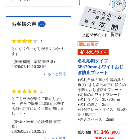
お客様の声
4
とにかく仕上がりが早く助かり
ます
名札彫刻タイプ
（
医療機関・薬局
奈良県
）
35×70mmホワイトおじ
2026/07/16 16:38:56
ぎ防止プレート
もっと見る
●名札自体の重さや留め具の
角度により名札が下に傾くの
を防ぐおじぎ防止プレート
5
●定番のホワイトプレート
とても発送が早くて助かりまし
●名札サイズ 35×70ｍｍ
た。 自分で簡単に編集が出来て
●名札の厚さ 2mm
店舗へ注文にいく手間が省けま
●取付プレートサイズ 幅50×
し・・・
高さ80mm
●差込スペース 2mm
（
医薬・医療／介護機器
東京
都
）
2026/05/22 10:35:19
¥1,346
販売価格
(税込)
もっと見る
(税抜 ¥1,224)