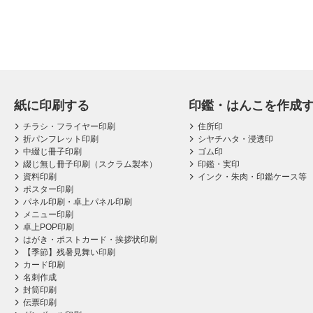
紙に印刷する
印鑑・はんこを作成
チラシ・フライヤー印刷
住所印
折パンフレット印刷
シヤチハタ・浸透印
中綴じ冊子印刷
ゴム印
綴じ無し冊子印刷（スクラム製本）
印鑑・実印
資料印刷
インク・朱肉・印鑑ケース等
ポスター印刷
パネル印刷・卓上パネル印刷
メニュー印刷
卓上POP印刷
はがき・ポストカード・挨拶状印刷
【季節】残暑見舞い印刷
カード印刷
名刺作成
封筒印刷
伝票印刷