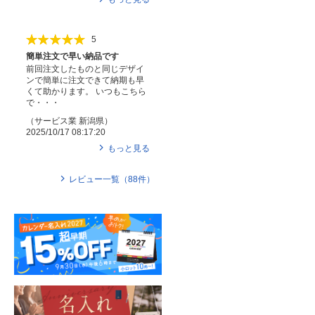
5
簡単注文で早い納品です
前回注文したものと同じデザイ
ンで簡単に注文できて納期も早
くて助かります。 いつもこちら
で・・・
（
サービス業
新潟県
）
2025/10/17 08:17:20
もっと見る
レビュー一覧（
88
件）