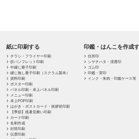
紙に印刷する
印鑑・はんこを作成
チラシ・フライヤー印刷
住所印
折パンフレット印刷
シヤチハタ・浸透印
中綴じ冊子印刷
ゴム印
綴じ無し冊子印刷（スクラム製本）
印鑑・実印
資料印刷
インク・朱肉・印鑑ケース等
ポスター印刷
パネル印刷・卓上パネル印刷
メニュー印刷
卓上POP印刷
はがき・ポストカード・挨拶状印刷
【季節】残暑見舞い印刷
カード印刷
名刺作成
封筒印刷
伝票印刷