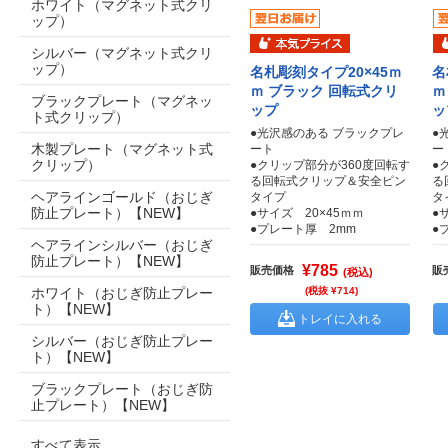
ホワイト（マグネット式クリ
ップ）
シルバー（マグネット式クリ
ップ）
名札彫刻タイプ20×45ｍ
名
ｍ ブラック 回転式クリ
ｍ
ブラックプレート（マグネッ
ップ
ッ
ト式クリップ）
●光沢感のある ブラックプレ
●
木製プレート（マグネット式
ート
ー
クリップ）
●クリップ部分が360度回転す
●
る回転式クリップ＆安全ピン
る
ヘアラインゴールド（おじぎ
タイプ
タ
防止プレート）【NEW】
●サイズ 20×45ｍｍ
●
●プレート厚 2mm
●
ヘアラインシルバー（おじぎ
防止プレート）【NEW】
¥785
販売価格
販
(税込)
ホワイト（おじぎ防止プレー
(税抜 ¥714)
ト）【NEW】
トレイに入れる
シルバー（おじぎ防止プレー
ト）【NEW】
ブラックプレート（おじぎ防
止プレート）【NEW】
すべて表示