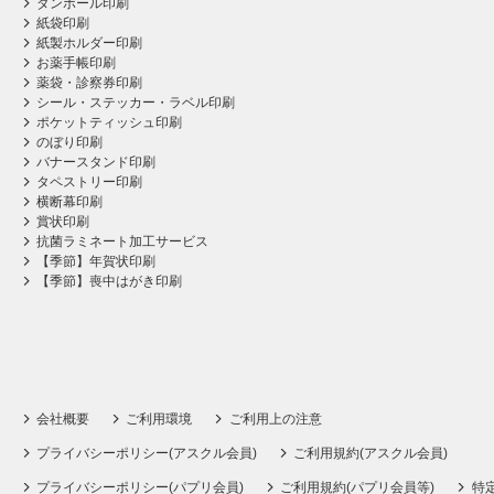
ダンボール印刷
紙袋印刷
紙製ホルダー印刷
お薬手帳印刷
薬袋・診察券印刷
シール・ステッカー・ラベル印刷
ポケットティッシュ印刷
のぼり印刷
バナースタンド印刷
タペストリー印刷
横断幕印刷
賞状印刷
抗菌ラミネート加工サービス
【季節】年賀状印刷
【季節】喪中はがき印刷
会社概要
ご利用環境
ご利用上の注意
プライバシーポリシー(アスクル会員)
ご利用規約(アスクル会員)
プライバシーポリシー(パプリ会員)
ご利用規約(パプリ会員等)
特