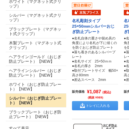
ホワイト（マグネット式クリ
ップ）
シルバー（マグネット式クリ
ップ）
名札彫刻タイプ
名
25×50mmシルバーおじ
2
ブラックプレート（マグネッ
ぎ防止プレート
ぎ
ト式クリップ）
●名札自体の重さや留め具の
●
木製プレート（マグネット式
角度により名札が下に傾くの
角
クリップ）
を防ぐおじぎ防止プレート
を
●落ち着きのあるシルバープ
●
ヘアラインゴールド（おじぎ
レート
レ
防止プレート）【NEW】
●名札サイズ 25×50ｍｍ
●
●名札の厚さ 2mm
●
ヘアラインシルバー（おじぎ
●取付プレートサイズ 幅50×
●
防止プレート）【NEW】
高さ80mm
高
●差込スペース 2mm
●
ホワイト（おじぎ防止プレー
ト）【NEW】
¥1,087
販売価格
販
(税込)
シルバー（おじぎ防止プレー
(税抜 ¥989)
ト）【NEW】
トレイに入れる
ブラックプレート（おじぎ防
止プレート）【NEW】
すべて表示