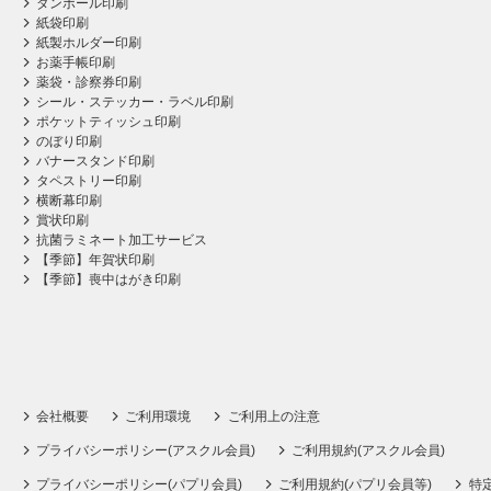
ダンボール印刷
紙袋印刷
紙製ホルダー印刷
お薬手帳印刷
薬袋・診察券印刷
シール・ステッカー・ラベル印刷
ポケットティッシュ印刷
のぼり印刷
バナースタンド印刷
タペストリー印刷
横断幕印刷
賞状印刷
抗菌ラミネート加工サービス
【季節】年賀状印刷
【季節】喪中はがき印刷
会社概要
ご利用環境
ご利用上の注意
プライバシーポリシー(アスクル会員)
ご利用規約(アスクル会員)
プライバシーポリシー(パプリ会員)
ご利用規約(パプリ会員等)
特