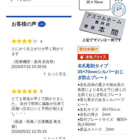
お客様の声
4
とにかく仕上がりが早く助かり
ます
（
医療機関・薬局
奈良県
）
名札彫刻タイプ
2026/07/16 16:38:56
35×70mmシルバーおじ
もっと見る
ぎ防止プレート
●名札自体の重さや留め具の
角度により名札が下に傾くの
5
を防ぐおじぎ防止プレート
とても発送が早くて助かりまし
●落ち着きのあるシルバープ
た。 自分で簡単に編集が出来て
レート
店舗へ注文にいく手間が省けま
●名札サイズ 35×70ｍｍ
し・・・
●名札の厚さ 2mm
●取付プレートサイズ 幅50×
（
医薬・医療／介護機器
東京
高さ80mm
都
）
●差込スペース 2mm
2026/05/22 10:35:19
もっと見る