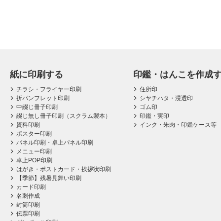
紙に印刷する
印鑑・はんこを作成
チラシ・フライヤー印刷
住所印
折パンフレット印刷
シヤチハタ・浸透印
中綴じ冊子印刷
ゴム印
綴じ無し冊子印刷（スクラム製本）
印鑑・実印
資料印刷
インク・朱肉・印鑑ケース等
ポスター印刷
パネル印刷・卓上パネル印刷
メニュー印刷
卓上POP印刷
はがき・ポストカード・挨拶状印刷
【季節】残暑見舞い印刷
カード印刷
名刺作成
封筒印刷
伝票印刷