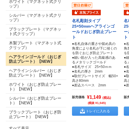
ホワイト（マグネット式クリ
ップ）
シルバー（マグネット式クリ
ップ）
名札彫刻タイプ
名
25×50mmヘアラインゴ
2
ブラックプレート（マグネッ
ールドおじぎ防止プレー
ー
ト式クリップ）
ト
ト
木製プレート（マグネット式
●名札自体の重さや留め具の
●
クリップ）
角度により名札が下に傾くの
角
を防ぐおじぎ防止プレート
を
ヘアラインゴールド（おじぎ
●細い筋が入った高級感のあ
●
防止プレート）【NEW】
るメタリックゴールド
る
●名札サイズ 25×50ｍｍ
●
ヘアラインシルバー（おじぎ
●名札の厚さ 2mm
●
防止プレート）【NEW】
●取付プレートサイズ 幅50×
●
高さ80mm
高
ホワイト（おじぎ防止プレー
●差込スペース 2mm
●
ト）【NEW】
¥1,149
販売価格
販
シルバー（おじぎ防止プレー
(税込)
ト）【NEW】
(税抜 ¥1,045)
トレイに入れる
ブラックプレート（おじぎ防
止プレート）【NEW】
すべて表示