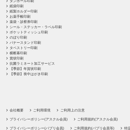
ダンボール印刷
紙袋印刷
紙製ホルダー印刷
お薬手帳印刷
薬袋・診察券印刷
シール・ステッカー・ラベル印刷
ポケットティッシュ印刷
のぼり印刷
バナースタンド印刷
タペストリー印刷
横断幕印刷
賞状印刷
抗菌ラミネート加工サービス
【季節】年賀状印刷
【季節】喪中はがき印刷
会社概要
ご利用環境
ご利用上の注意
プライバシーポリシー(アスクル会員)
ご利用規約(アスクル会員)
プライバシーポリシー(パプリ会員)
ご利用規約(パプリ会員等)
特