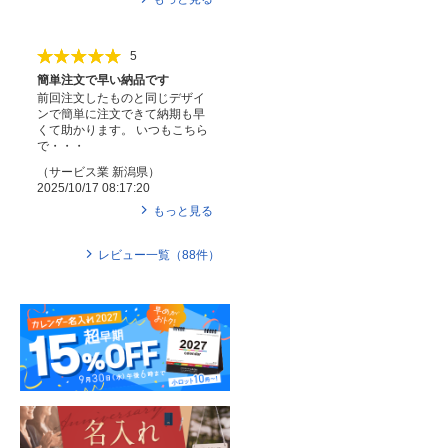
5
簡単注文で早い納品です
前回注文したものと同じデザイ
ンで簡単に注文できて納期も早
くて助かります。 いつもこちら
で・・・
（
サービス業
新潟県
）
2025/10/17 08:17:20
もっと見る
レビュー一覧（
88
件）