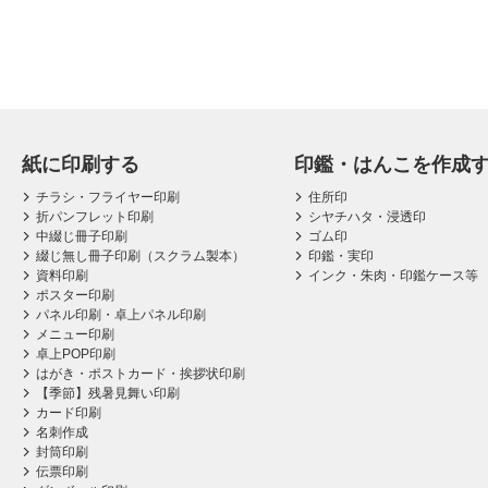
紙に印刷する
印鑑・はんこを作成
チラシ・フライヤー印刷
住所印
折パンフレット印刷
シヤチハタ・浸透印
中綴じ冊子印刷
ゴム印
綴じ無し冊子印刷（スクラム製本）
印鑑・実印
資料印刷
インク・朱肉・印鑑ケース等
ポスター印刷
パネル印刷・卓上パネル印刷
メニュー印刷
卓上POP印刷
はがき・ポストカード・挨拶状印刷
【季節】残暑見舞い印刷
カード印刷
名刺作成
封筒印刷
伝票印刷