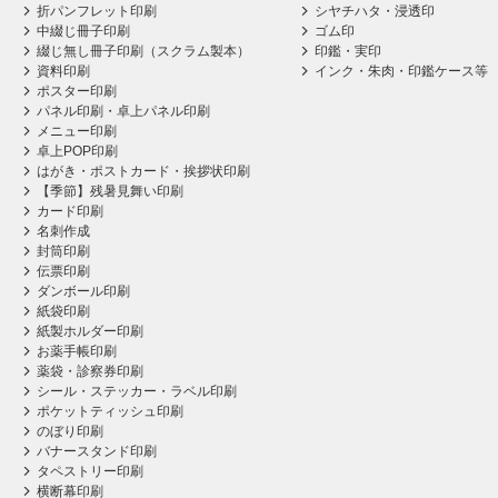
折パンフレット印刷
シヤチハタ・浸透印
中綴じ冊子印刷
ゴム印
綴じ無し冊子印刷（スクラム製本）
印鑑・実印
資料印刷
インク・朱肉・印鑑ケース等
ポスター印刷
パネル印刷・卓上パネル印刷
メニュー印刷
卓上POP印刷
はがき・ポストカード・挨拶状印刷
【季節】残暑見舞い印刷
カード印刷
名刺作成
封筒印刷
伝票印刷
ダンボール印刷
紙袋印刷
紙製ホルダー印刷
お薬手帳印刷
薬袋・診察券印刷
シール・ステッカー・ラベル印刷
ポケットティッシュ印刷
のぼり印刷
バナースタンド印刷
タペストリー印刷
横断幕印刷