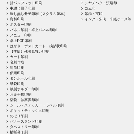
折パンフレット印刷
シヤチハタ・浸透印
中綴じ冊子印刷
ゴム印
綴じ無し冊子印刷（スクラム製本）
印鑑・実印
資料印刷
インク・朱肉・印鑑ケース等
ポスター印刷
パネル印刷・卓上パネル印刷
メニュー印刷
卓上POP印刷
はがき・ポストカード・挨拶状印刷
【季節】残暑見舞い印刷
カード印刷
名刺作成
封筒印刷
伝票印刷
ダンボール印刷
紙袋印刷
紙製ホルダー印刷
お薬手帳印刷
薬袋・診察券印刷
シール・ステッカー・ラベル印刷
ポケットティッシュ印刷
のぼり印刷
バナースタンド印刷
タペストリー印刷
横断幕印刷