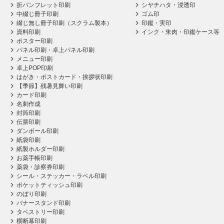
折パンフレット印刷
シヤチハタ・浸透印
中綴じ冊子印刷
ゴム印
綴じ無し冊子印刷（スクラム製本）
印鑑・実印
資料印刷
インク・朱肉・印鑑ケース等
ポスター印刷
パネル印刷・卓上パネル印刷
メニュー印刷
卓上POP印刷
はがき・ポストカード・挨拶状印刷
【季節】残暑見舞い印刷
カード印刷
名刺作成
封筒印刷
伝票印刷
ダンボール印刷
紙袋印刷
紙製ホルダー印刷
お薬手帳印刷
薬袋・診察券印刷
シール・ステッカー・ラベル印刷
ポケットティッシュ印刷
のぼり印刷
バナースタンド印刷
タペストリー印刷
横断幕印刷