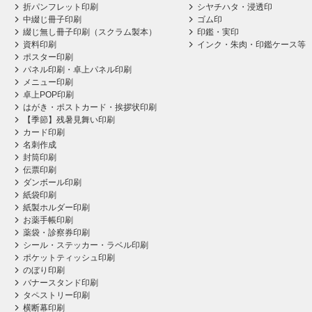
折パンフレット印刷
シヤチハタ・浸透印
中綴じ冊子印刷
ゴム印
綴じ無し冊子印刷（スクラム製本）
印鑑・実印
資料印刷
インク・朱肉・印鑑ケース等
ポスター印刷
パネル印刷・卓上パネル印刷
メニュー印刷
卓上POP印刷
はがき・ポストカード・挨拶状印刷
【季節】残暑見舞い印刷
カード印刷
名刺作成
封筒印刷
伝票印刷
ダンボール印刷
紙袋印刷
紙製ホルダー印刷
お薬手帳印刷
薬袋・診察券印刷
シール・ステッカー・ラベル印刷
ポケットティッシュ印刷
のぼり印刷
バナースタンド印刷
タペストリー印刷
横断幕印刷