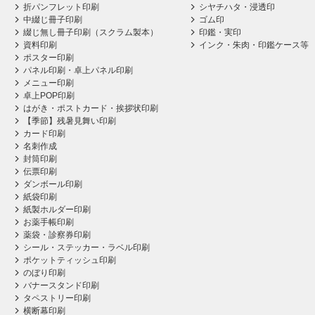
折パンフレット印刷
シヤチハタ・浸透印
中綴じ冊子印刷
ゴム印
綴じ無し冊子印刷（スクラム製本）
印鑑・実印
資料印刷
インク・朱肉・印鑑ケース等
ポスター印刷
パネル印刷・卓上パネル印刷
メニュー印刷
卓上POP印刷
はがき・ポストカード・挨拶状印刷
【季節】残暑見舞い印刷
カード印刷
名刺作成
封筒印刷
伝票印刷
ダンボール印刷
紙袋印刷
紙製ホルダー印刷
お薬手帳印刷
薬袋・診察券印刷
シール・ステッカー・ラベル印刷
ポケットティッシュ印刷
のぼり印刷
バナースタンド印刷
タペストリー印刷
横断幕印刷