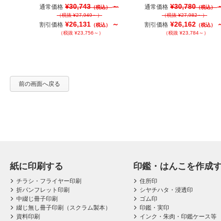
¥30,743
～
¥30,780
通常価格
通常価格
（税込）
（税込）
（税抜 ¥27,949～）
（税抜 ¥27,982～）
¥26,131
～
¥26,162
割引価格
割引価格
（税込）
（税込）
（税抜 ¥23,756～）
（税抜 ¥23,784～）
前の画面へ戻る
紙に印刷する
印鑑・はんこを作成
チラシ・フライヤー印刷
住所印
折パンフレット印刷
シヤチハタ・浸透印
中綴じ冊子印刷
ゴム印
綴じ無し冊子印刷（スクラム製本）
印鑑・実印
資料印刷
インク・朱肉・印鑑ケース等