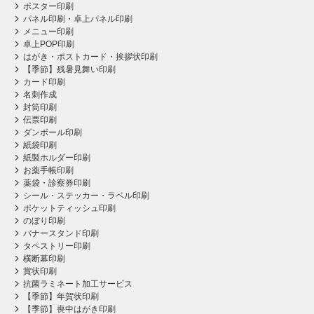
ポスター印刷
パネル印刷・卓上パネル印刷
メニュー印刷
卓上POP印刷
はがき・ポストカード・挨拶状印刷
【季節】残暑見舞い印刷
カード印刷
名刺作成
封筒印刷
伝票印刷
ダンボール印刷
紙袋印刷
紙製ホルダー印刷
お薬手帳印刷
薬袋・診察券印刷
シール・ステッカー・ラベル印刷
ポケットティッシュ印刷
のぼり印刷
バナースタンド印刷
タペストリー印刷
横断幕印刷
賞状印刷
抗菌ラミネート加工サービス
【季節】年賀状印刷
【季節】喪中はがき印刷