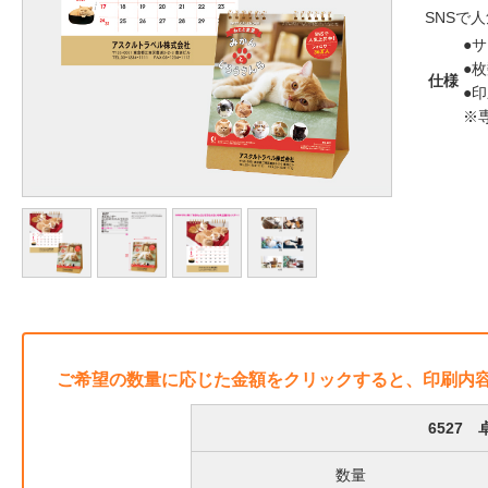
SNSで
●サ
●枚
仕様
●
※
ご希望の数量に応じた金額をクリックすると、印刷内
6527
数量