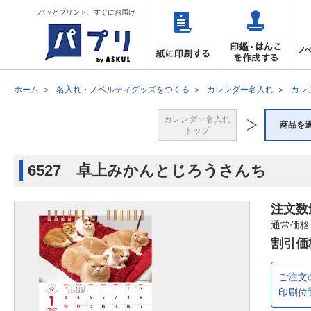
パッとプリント、すぐにお届け
ホーム
名入れ・ノベルティグッズをつくる
カレンダー名入れ
カレ
カレンダー名入れ
商品を
トップ
6527 卓上みかんとじろうさんち
注文数
通常価格
割引価
ご注文
印刷位