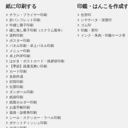
紙に印刷する
印鑑・はんこを作成
チラシ・フライヤー印刷
住所印
折パンフレット印刷
シヤチハタ・浸透印
中綴じ冊子印刷
ゴム印
綴じ無し冊子印刷（スクラム製本）
印鑑・実印
資料印刷
インク・朱肉・印鑑ケース等
ポスター印刷
パネル印刷・卓上パネル印刷
メニュー印刷
卓上POP印刷
はがき・ポストカード・挨拶状印刷
【季節】残暑見舞い印刷
カード印刷
名刺作成
封筒印刷
伝票印刷
ダンボール印刷
紙袋印刷
紙製ホルダー印刷
お薬手帳印刷
薬袋・診察券印刷
シール・ステッカー・ラベル印刷
ポケットティッシュ印刷