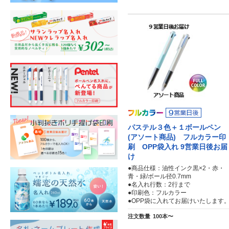
パステル３色＋１ボールペン
(アソート商品) フルカラー印
刷 OPP袋入れ 9営業日後お届
け
●商品仕様：油性インク黒×2・赤・
青・緑/ボール径0.7mm
●名入れ行数：2行まで
●印刷色：フルカラー
●OPP袋に入れてお届けいたします
注文数量
100本〜