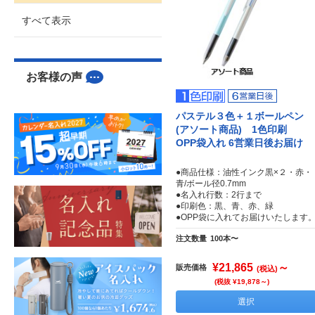
すべて表示
お客様の声
パステル３色＋１ボールペン
(アソート商品) 1色印刷
OPP袋入れ 6営業日後お届け
●商品仕様：油性インク黒×２・赤・
青/ボール径0.7mm
●名入れ行数：2行まで
●印刷色：黒、青、赤、緑
●OPP袋に入れてお届けいたします
注文数量
100本〜
¥21,865
～
販売価格
(税込)
(税抜 ¥19,878～)
選択