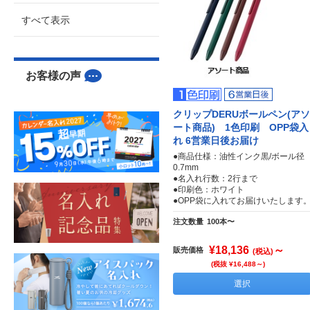
すべて表示
お客様の声
クリップDERUボールペン(アソ
ート商品) 1色印刷 OPP袋入
れ 6営業日後お届け
●商品仕様：油性インク黒/ボール径
0.7mm
●名入れ行数：2行まで
●印刷色：ホワイト
●OPP袋に入れてお届けいたします
注文数量
100本〜
¥18,136
～
販売価格
(税込)
(税抜 ¥16,488～)
選択