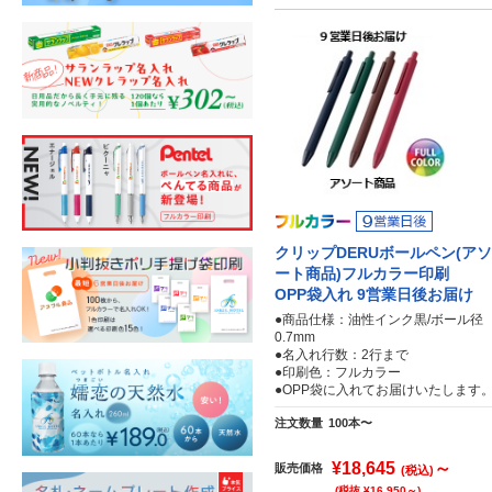
クリップDERUボールペン(アソ
ート商品)フルカラー印刷
OPP袋入れ 9営業日後お届け
●商品仕様：油性インク黒/ボール径
0.7mm
●名入れ行数：2行まで
●印刷色：フルカラー
●OPP袋に入れてお届けいたします
注文数量
100本〜
¥18,645
～
販売価格
(税込)
(税抜 ¥16,950～)