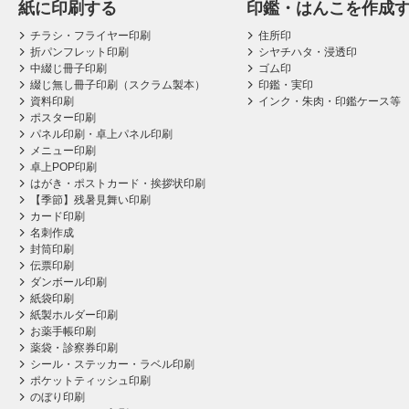
紙に印刷する
印鑑・はんこを作成
チラシ・フライヤー印刷
住所印
折パンフレット印刷
シヤチハタ・浸透印
中綴じ冊子印刷
ゴム印
綴じ無し冊子印刷（スクラム製本）
印鑑・実印
資料印刷
インク・朱肉・印鑑ケース等
ポスター印刷
パネル印刷・卓上パネル印刷
メニュー印刷
卓上POP印刷
はがき・ポストカード・挨拶状印刷
【季節】残暑見舞い印刷
カード印刷
名刺作成
封筒印刷
伝票印刷
ダンボール印刷
紙袋印刷
紙製ホルダー印刷
お薬手帳印刷
薬袋・診察券印刷
シール・ステッカー・ラベル印刷
ポケットティッシュ印刷
のぼり印刷