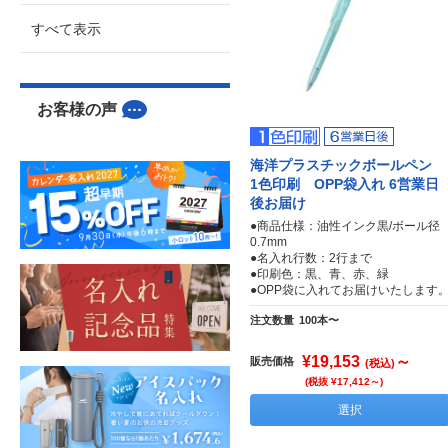
すべて表示
お客様の声
海洋プラスチックボールペン
1色印刷 OPP袋入れ 6営業日
後お届け
●商品仕様：油性インク黒/ボール径
0.7mm
●名入れ行数：2行まで
●印刷色：黒、青、赤、緑
●OPP袋に入れてお届けいたします
注文数量
100本〜
¥19,153
～
販売価格
(税込)
(税抜 ¥17,412～)
選択