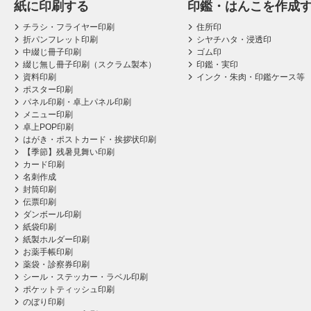
紙に印刷する
印鑑・はんこを作成
チラシ・フライヤー印刷
住所印
折パンフレット印刷
シヤチハタ・浸透印
中綴じ冊子印刷
ゴム印
綴じ無し冊子印刷（スクラム製本）
印鑑・実印
資料印刷
インク・朱肉・印鑑ケース等
ポスター印刷
パネル印刷・卓上パネル印刷
メニュー印刷
卓上POP印刷
はがき・ポストカード・挨拶状印刷
【季節】残暑見舞い印刷
カード印刷
名刺作成
封筒印刷
伝票印刷
ダンボール印刷
紙袋印刷
紙製ホルダー印刷
お薬手帳印刷
薬袋・診察券印刷
シール・ステッカー・ラベル印刷
ポケットティッシュ印刷
のぼり印刷