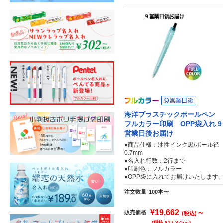
海洋プラスチックボールペン
フルカラー印刷 OPP袋入れ 9
営業日後お届け
●商品仕様：油性インク黒/ボール径
0.7mm
●名入れ行数：2行まで
●印刷色：フルカラー
●OPP袋に入れてお届けいたします
注文数量
100本〜
¥19,662
～
販売価格
(税込)
(税抜 ¥17,875～)