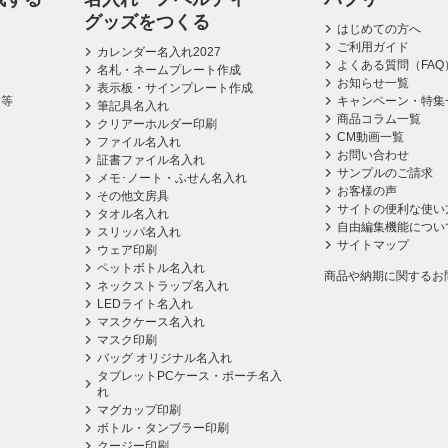
グッズをつくる
はじめての方へ
ご利用ガイド
カレンダー名入れ2027
よくある質問（FAQ
名札・ネームプレート作成
お知らせ一覧
表示板・サインプレート作成
ス等
キャンペーン・特集
筆記具名入れ
商品コラム一覧
クリアーホルダー印刷
CM動画一覧
ファイル名入れ
お問い合わせ
証書ファイル名入れ
サンプルのご請求
メモ･ノート・ふせん名入れ
お客様の声
その他文房具
サイトの便利な使い
タオル名入れ
自由編集機能につい
スリッパ名入れ
サイトマップ
ウェア印刷
ペットボトル名入れ
商品や納期に関するお
ネックストラップ名入れ
LEDライト名入れ
マスクケース名入れ
マスク印刷
バッグ オリジナル名入れ
タブレットPCケース・ポーチ名入
れ
マグカップ印刷
ボトル・タンブラー印刷
クージー印刷