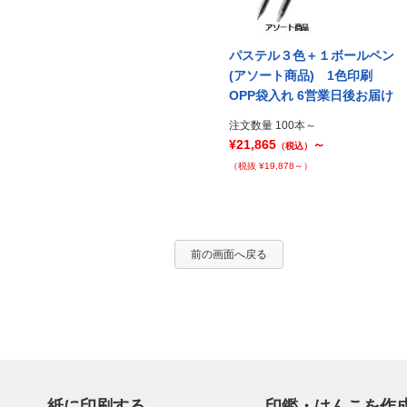
ペン
パステル３色＋１ボールペン
パステル３色＋１ボールペン
刷
(アソート商品) フルカラー印
(アソート商品) 1色印刷
届け
刷 OPP袋入れ 9営業日後お届
OPP袋入れ 6営業日後お届け
け
注文数量 100本～
¥21,865
～
注文数量 100本～
（税込）
¥22,374
～
（税込）
（税抜 ¥19,878～）
（税抜 ¥20,340～）
前の画面へ戻る
紙に印刷する
印鑑・はんこを作