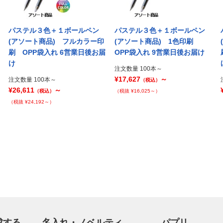
パステル３色＋１ボールペン
パステル３色＋１ボールペン
(アソート商品) フルカラー印
(アソート商品) 1色印刷
刷 OPP袋入れ 6営業日後お届
OPP袋入れ 9営業日後お届け
け
注文数量 100本～
¥17,627
～
注文数量 100本～
（税込）
¥26,611
～
（税込）
（税抜 ¥16,025～）
（税抜 ¥24,192～）
成する
名入れ・ノベルティ
パプリ