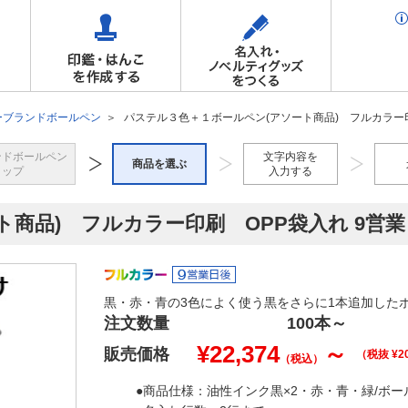
ーブランドボールペン
パステル３色＋１ボールペン(アソート商品) フルカラー印
ンドボールペン
文字内容を
商品を選ぶ
トップ
入力する
商品) フルカラー印刷 OPP袋入れ 9営
黒・赤・青の3色によく使う黒をさらに1本追加した
注文数量
100本
～
¥
22,374
～
販売価格
（税抜 ¥
2
（税込）
●商品仕様：油性インク黒×2・赤・青・緑/ボール