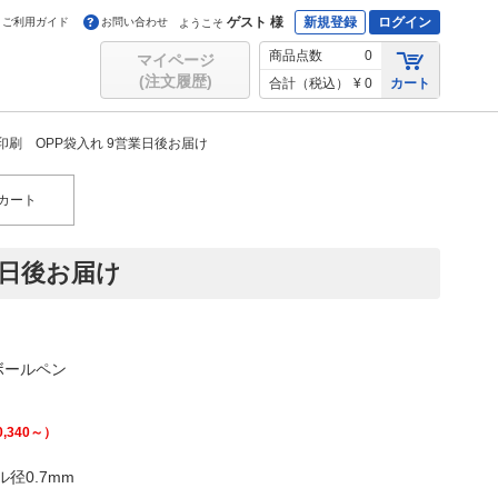
ゲスト 様
新規登録
ログイン
ご利用ガイド
お問い合わせ
ようこそ
商品点数
0
マイページ
(注文履歴)
合計（税込）
¥ 0
カート
刷 OPP袋入れ 9営業日後お届け
カート
業日後お届け
ボールペン
0,340
～）
径0.7mm