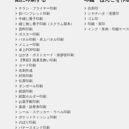
チラシ・フライヤー印刷
住所印
折パンフレット印刷
シヤチハタ・浸透印
中綴じ冊子印刷
ゴム印
綴じ無し冊子印刷（スクラム製本）
印鑑・実印
資料印刷
インク・朱肉・印鑑ケー
ポスター印刷
パネル印刷・卓上パネル印刷
メニュー印刷
卓上POP印刷
はがき・ポストカード・挨拶状印刷
【季節】残暑見舞い印刷
カード印刷
名刺作成
封筒印刷
伝票印刷
ダンボール印刷
紙袋印刷
紙製ホルダー印刷
お薬手帳印刷
薬袋・診察券印刷
シール・ステッカー・ラベル印刷
ポケットティッシュ印刷
のぼり印刷
バナースタンド印刷