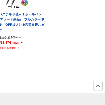
パステル３色＋１ボールペン
パステル３色＋１ボールペン
パス
(アソート商品) フルカラー印
(アソート商品) 1色印刷
(アソ
刷 OPP袋入れ 9営業日後お届
OPP袋入れ 6営業日後お届け
刷 O
け
け
注文数量 100本～
¥21,865
～
注文数量 100本～
注文数量
（税込）
¥22,374
～
¥26,6
（税込）
（税抜 ¥19,878～）
（税抜 ¥20,340～）
（税抜 ¥
ページ
の先頭
へ戻る