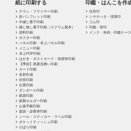
紙に印刷する
印鑑・はんこを作
チラシ・フライヤー印刷
住所印
折パンフレット印刷
シヤチハタ・浸透印
中綴じ冊子印刷
ゴム印
綴じ無し冊子印刷（スクラム製本）
印鑑・実印
資料印刷
インク・朱肉・印鑑ケー
ポスター印刷
パネル印刷・卓上パネル印刷
メニュー印刷
卓上POP印刷
はがき・ポストカード・挨拶状印刷
【季節】残暑見舞い印刷
カード印刷
名刺作成
封筒印刷
伝票印刷
ダンボール印刷
紙袋印刷
紙製ホルダー印刷
お薬手帳印刷
薬袋・診察券印刷
シール・ステッカー・ラベル印刷
ポケットティッシュ印刷
のぼり印刷