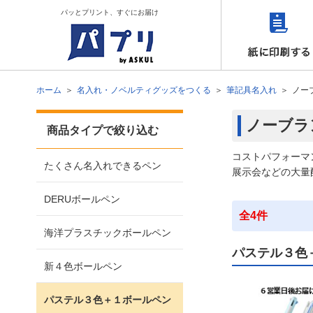
パッとプリント、すぐにお届け
ホーム
名入れ・ノベルティグッズをつくる
筆記具名入れ
ノー
ノーブラ
商品タイプで絞り込む
コストパフォーマ
たくさん名入れできるペン
展示会などの大量
DERUボールペン
全4件
海洋プラスチックボールペン
パステル３色
新４色ボールペン
パステル３色＋１ボールペン