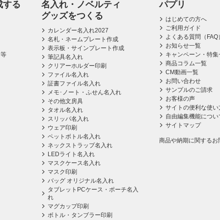
成する
名入れ・ノベルティ
パプリ
グッズをつくる
はじめての方へ
ご利用ガイド
カレンダー名入れ2027
よくある質問（FAQ
名札・ネームプレート作成
お知らせ一覧
表示板・サインプレート作成
ス等
キャンペーン・特集
筆記具名入れ
商品コラム一覧
クリアーホルダー印刷
CM動画一覧
ファイル名入れ
お問い合わせ
証書ファイル名入れ
サンプルのご請求
メモ･ノート・ふせん名入れ
お客様の声
その他文房具
サイトの便利な使い
タオル名入れ
自由編集機能につい
スリッパ名入れ
サイトマップ
ウェア印刷
ペットボトル名入れ
商品や納期に関するお
ネックストラップ名入れ
LEDライト名入れ
マスクケース名入れ
マスク印刷
バッグ オリジナル名入れ
タブレットPCケース・ポーチ名入
れ
マグカップ印刷
ボトル・タンブラー印刷