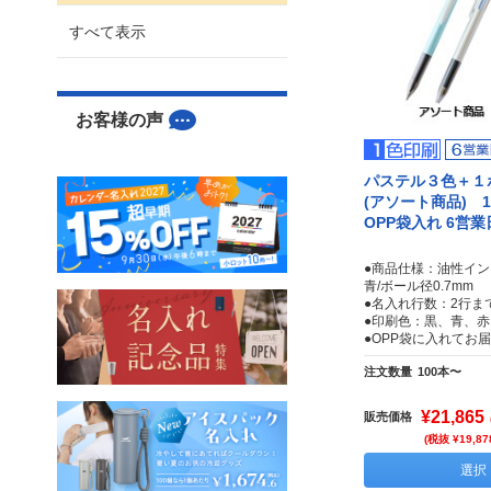
すべて表示
お客様の声
パステル３色＋１
(アソート商品)
OPP袋入れ 6営
●商品仕様：油性イン
青/ボール径0.7mm
●名入れ行数：2行ま
●印刷色：黒、青、赤
●OPP袋に入れてお
注文数量
100本〜
¥21,865
販売価格
(税抜 ¥19,87
選択