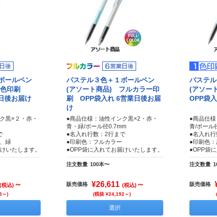
ボールペン
パステル３色＋１ボールペン
パステル
 1色印刷
(アソート商品) フルカラー印
(アソー
業日後お届け
刷 OPP袋入れ 6営業日後お届
OPP袋
け
ク黒×２・赤・
●商品仕様：油性インク黒×2・赤・
●商品仕様
青・緑/ボール径0.7mm
青/ボール径
で
●名入れ行数：2行まで
●名入れ行
、緑
●印刷色：フルカラー
●印刷色
届けいたします。
●OPP袋に入れてお届けいたします。
●OPP袋
注文数量
100本〜
注文数量
1
～
¥26,611
～
販売価格
販売価格
(税込)
(税込)
8～)
(税抜 ¥24,192～)
選択