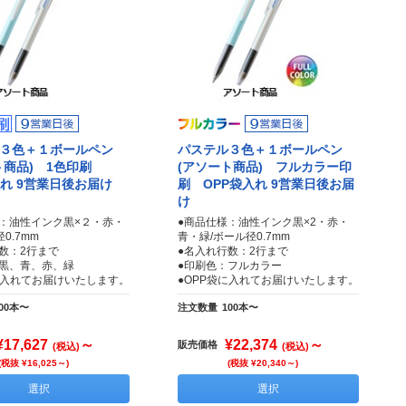
３色＋１ボールペン
パステル３色＋１ボールペン
ト商品) 1色印刷
(アソート商品) フルカラー印
入れ 9営業日後お届け
刷 OPP袋入れ 9営業日後お届
け
：油性インク黒×２・赤・
●商品仕様：油性インク黒×2・赤・
0.7mm
青・緑/ボール径0.7mm
数：2行まで
●名入れ行数：2行まで
：黒、青、赤、緑
●印刷色：フルカラー
に入れてお届けいたします。
●OPP袋に入れてお届けいたします。
00本〜
注文数量
100本〜
¥17,627
～
¥22,374
～
販売価格
(税込)
(税込)
(税抜 ¥16,025～)
(税抜 ¥20,340～)
選択
選択