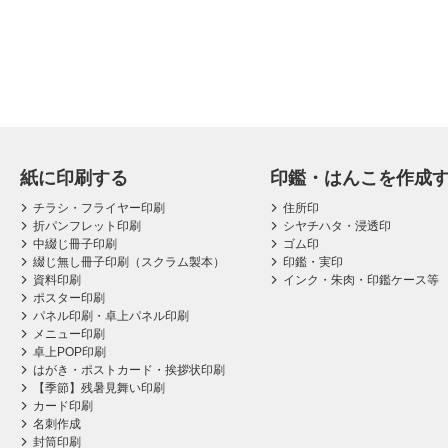
紙に印刷する
印鑑・はんこを作成
チラシ・フライヤー印刷
住所印
折パンフレット印刷
シヤチハタ・浸透印
中綴じ冊子印刷
ゴム印
綴じ無し冊子印刷（スクラム製本）
印鑑・実印
資料印刷
インク・朱肉・印鑑ケース等
ポスター印刷
パネル印刷・卓上パネル印刷
メニュー印刷
卓上POP印刷
はがき・ポストカード・挨拶状印刷
【季節】残暑見舞い印刷
カード印刷
名刺作成
封筒印刷