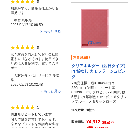
5
納期が早く、価格も仕上がりも
満足です。
（
教育
鳥取県
）
2025/04/17 10:08:59
もっと見る
5
元々封筒を購入しており会社情
報やロゴなどそのまま使用でき
たのは大変便利で、電話でのサ
クリアホルダー（翌日タイプ）
ポート・・・
PP袋なし カモフラージュピン
（
人材紹介・代行サービス
愛知
ク
県
）
●商品仕様：縦310mm×ヨコ
2025/02/13 10:32:48
220mm（A4用）、シート厚
もっと見る
0.2mm、ポリプロピレン●印刷行数
5行まで●印刷色：金・銀・メタリッ
クブルー・メタリックローズ
5
注文数量
30枚〜
何度もリピートしています
個人で塾を経営しております。
¥4,312
～
販売価格
(税込)
様々なプリントを保護者や生徒
(税抜 ¥3,920～)