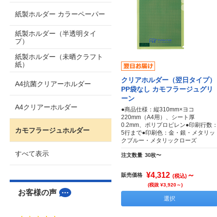
紙製ホルダー カラーペーパー
紙製ホルダー（半透明タイ
プ）
紙製ホルダー（未晒クラフト
紙）
クリアホルダー（翌日タイプ）
A4抗菌クリアーホルダー
PP袋なし カモフラージュグリ
ーン
A4クリアーホルダー
●商品仕様：縦310mm×ヨコ
220mm（A4用）、シート厚
0.2mm、ポリプロピレン●印刷行数
カモフラージュホルダー
5行まで●印刷色：金・銀・メタリッ
クブルー・メタリックローズ
すべて表示
注文数量
30枚〜
¥4,312
～
販売価格
(税込)
(税抜 ¥3,920～)
お客様の声
選択