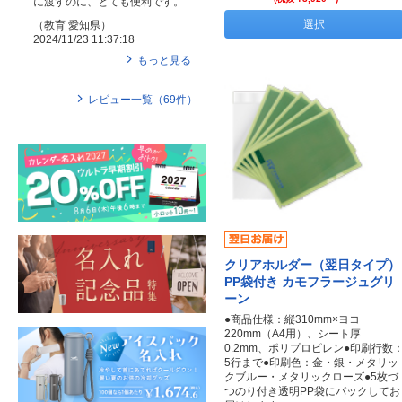
に渡すのに、とても便利です。
選択
（
教育
愛知県
）
2024/11/23 11:37:18
もっと見る
レビュー一覧（
69
件）
クリアホルダー（翌日タイプ）
PP袋付き カモフラージュグリ
ーン
●商品仕様：縦310mm×ヨコ
220mm（A4用）、シート厚
0.2mm、ポリプロピレン●印刷行数
5行まで●印刷色：金・銀・メタリッ
クブルー・メタリックローズ●5枚づ
つのり付き透明PP袋にパックしてお