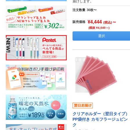
届けします。
注文数量
30枚〜
¥4,444
～
販売価格
(税込)
(税抜 ¥4,040～)
選択
クリアホルダー（翌日タイプ）
PP袋付き カモフラージュピン
ク