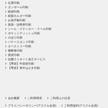
伝票印刷
ダンボール印刷
紙袋印刷
紙製ホルダー印刷
お薬手帳印刷
薬袋・診察券印刷
シール・ステッカー・ラベル印刷
ポケットティッシュ印刷
のぼり印刷
バナースタンド印刷
タペストリー印刷
横断幕印刷
賞状印刷
抗菌ラミネート加工サービス
【季節】年賀状印刷
【季節】喪中はがき印刷
会社概要
ご利用環境
ご利用上の注意
プライバシーポリシー(アスクル会員)
ご利用規約(アスクル会員)