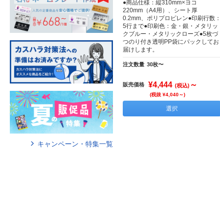
●商品仕様：縦310mm×ヨコ
220mm（A4用）、シート厚
0.2mm、ポリプロピレン●印刷行数
5行まで●印刷色：金・銀・メタリッ
クブルー・メタリックローズ●5枚づ
つのり付き透明PP袋にパックしてお
届けします。
注文数量
30枚〜
¥4,444
～
販売価格
(税込)
(税抜 ¥4,040～)
選択
キャンペーン・特集一覧