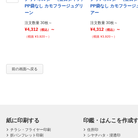
ラージュ5枚セ
Prev
PP袋なし カモフラージュグリ
PP袋なし カモフラージ
ーン
アー
注文数量 30枚～
注文数量 30枚～
¥4,312
～
¥4,312
～
（税込）
（税込）
（税抜 ¥3,920～）
（税抜 ¥3,920～）
前の画面へ戻る
紙に印刷する
印鑑・はんこを作成
チラシ・フライヤー印刷
住所印
折パンフレット印刷
シヤチハタ・浸透印