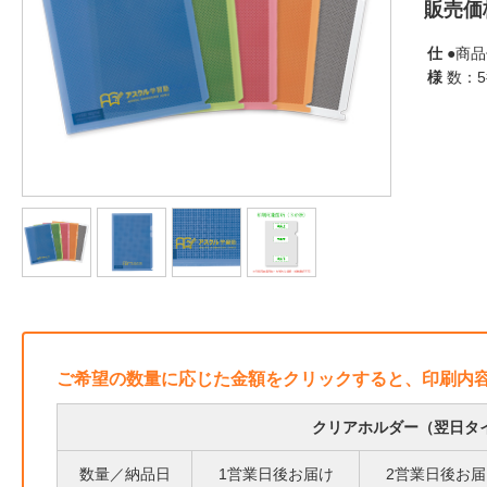
販売価
仕
●商品
様
数：
ご希望の数量に応じた金額をクリックすると、印刷内
クリアホルダー（翌日タイ
数量／納品日
1営業日後お届け
2営業日後お届