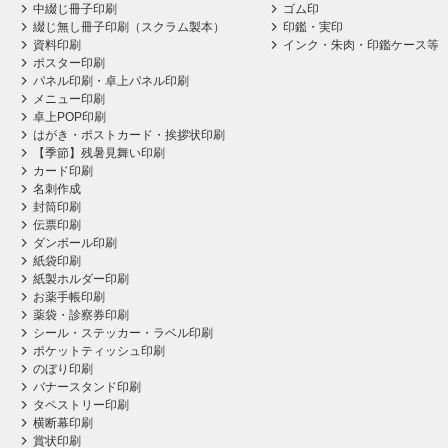
中綴じ冊子印刷
ゴム印
綴じ無し冊子印刷（スクラム製本）
印鑑・実印
資料印刷
インク・朱肉・印鑑ケース等
ポスター印刷
パネル印刷・卓上パネル印刷
メニュー印刷
卓上POP印刷
はがき・ポストカード・挨拶状印刷
【季節】残暑見舞い印刷
カード印刷
名刺作成
封筒印刷
伝票印刷
ダンボール印刷
紙袋印刷
紙製ホルダー印刷
お薬手帳印刷
薬袋・診察券印刷
シール・ステッカー・ラベル印刷
ポケットティッシュ印刷
のぼり印刷
バナースタンド印刷
タペストリー印刷
横断幕印刷
賞状印刷