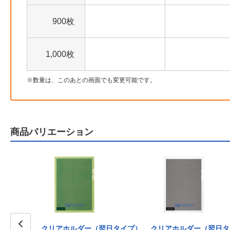
900枚
1,000枚
数量は、このあとの画面でも変更可能です。
商品バリエーション
翌日タイプ）
クリアホルダー（翌日タイプ）
クリアホルダー（翌日タ