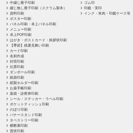
中綴じ冊子印刷
ゴム印
綴じ無し冊子印刷（スクラム製本）
印鑑・実印
資料印刷
インク・朱肉・印鑑ケース等
ポスター印刷
パネル印刷・卓上パネル印刷
メニュー印刷
卓上POP印刷
はがき・ポストカード・挨拶状印刷
【季節】残暑見舞い印刷
カード印刷
名刺作成
封筒印刷
伝票印刷
ダンボール印刷
紙袋印刷
紙製ホルダー印刷
お薬手帳印刷
薬袋・診察券印刷
シール・ステッカー・ラベル印刷
ポケットティッシュ印刷
のぼり印刷
バナースタンド印刷
タペストリー印刷
横断幕印刷
賞状印刷