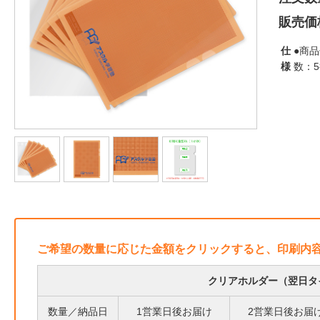
販売価
仕
●商品
様
数：
ご希望の数量に応じた金額をクリックすると、印刷内
クリアホルダー（翌日タイ
数量／納品日
1営業日後お届け
2営業日後お届