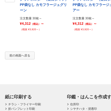
ラージュ5枚セ
Prev
PP袋なし カモフラージュグリ
PP袋なし カモフラージ
ーン
アー
注文数量 30枚～
注文数量 30枚～
¥4,312
～
¥4,312
～
（税込）
（税込）
（税抜 ¥3,920～）
（税抜 ¥3,920～）
前の画面へ戻る
紙に印刷する
印鑑・はんこを作成
チラシ・フライヤー印刷
住所印
折パンフレット印刷
シヤチハタ・浸透印